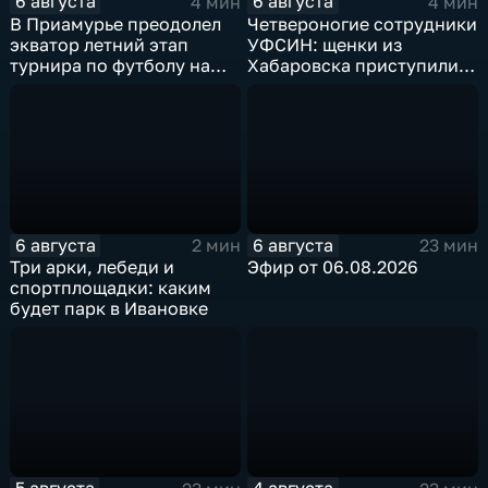
6 августа
6 августа
4 мин
4 мин
В Приамурье преодолел
Четвероногие сотрудники
экватор летний этап
УФСИН: щенки из
турнира по футболу на
Хабаровска приступили к
призы губернатора
службе в Приамурье
6 августа
6 августа
2 мин
23 мин
Три арки, лебеди и
Эфир от 06.08.2026
спортплощадки: каким
будет парк в Ивановке