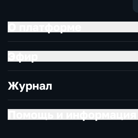
О платформе
Эфир
Журнал
Помощь и информация