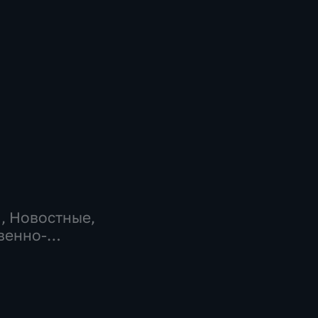
…
, Новостные,
венно-
еские,
но-
ические