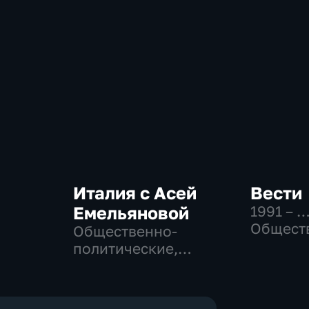
Италия с Асей
Вести
Емельяновой
1991 – 
Общест
Общественно-
политич
политические,
социаль
Общество, новостные
эконом