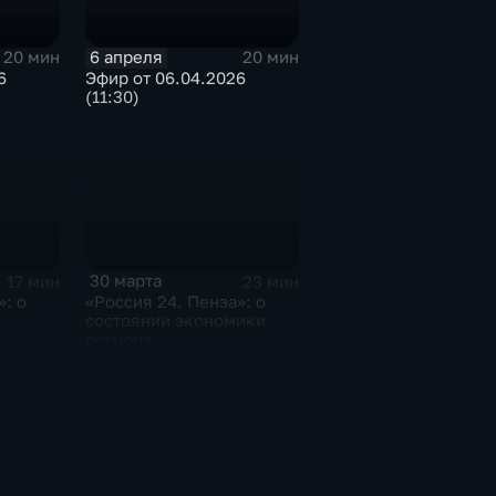
6 апреля
20 мин
20 мин
6
Эфир от 06.04.2026
(11:30)
30 марта
17 мин
23 мин
»: о
«Россия 24. Пенза»: о
состоянии экономики
региона