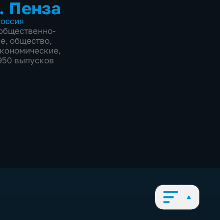
. Пенза
оссия
общественно-
ие
,
общество
,
экономические
,
1950 выпусков