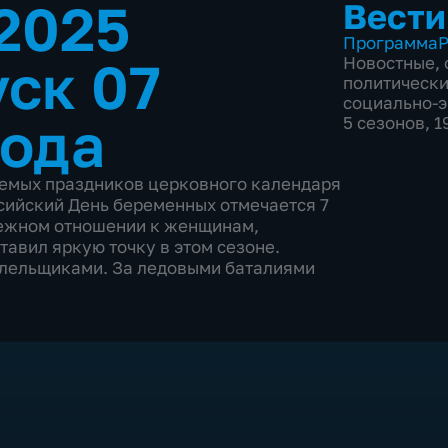
.2025
Вести
Программа
Р
ск 07
Новостные
,
политическ
социально-
года
5 сезонов, 
таемых праздников церковного календаря
сийский День беременных отмечается 7
режном отношении к женщинам,
тавил яркую точку в этом сезоне.
олельщиками. За ледовыми баталиями