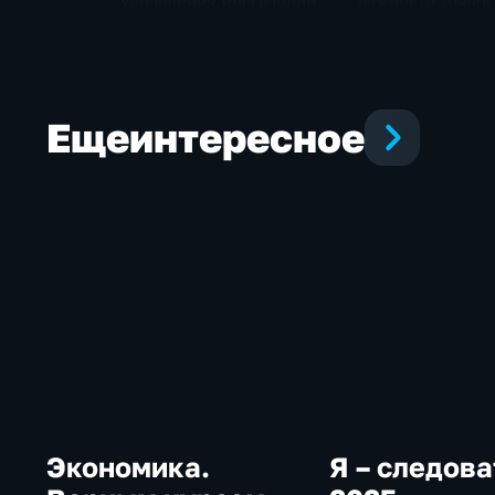
Управления Росгвардии
важности точног
по ЯНАО в 2025 году
пересказа прои
классиков
Еще
интересное
Экономика.
Я – следова