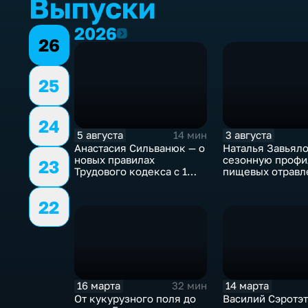
Выпуски
2026
2026
26
25
24
5 августа
3 августа
14 мин
Анастасия Сильванюк — о
Наталья Завьяло
новых правилах
сезонную профи
23
Трудового кодекса с 1
пищевых отравл
сентября
22
16 марта
14 марта
32 мин
От кукурузного поля до
Василий Сэротэт