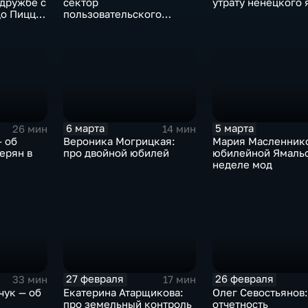
 дружбе с
сектор
утрату ненецкого 
до Пиццы"
пользовательского
ственного
сопровождения
6 марта
5 марта
26 мин
14 мин
— об
Вероника Могрицкая:
Мария Масленнико
ерян в
про двойной юбилей
юбилейной Ямаль
неделе мод
27 февраля
26 февраля
33 мин
17 мин
чук — об
Екатерина Атарщикова:
Олег Севостьянов:
про земельный контроль
отчетность