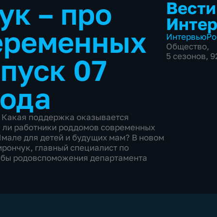
к – про
Вести
Инте
еременных
Интервью
Ро
Общество
,
5 сезонов, 
пуск 07
года
! Какая поддержка оказывается
 ли работники роддомов современных
Ямале для детей и будущих мам? В новом
рончук, главный специалист по
жбы родовспоможения департамента