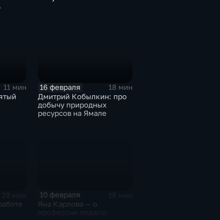
16 февраля
11 мин
18 мин
ятый
Дмитрий Кобылкин: про
добычу природных
ресурсов на Ямале
10 февраля
28 мин
18 мин
работе
Яна Карлова — о
профессии педагог