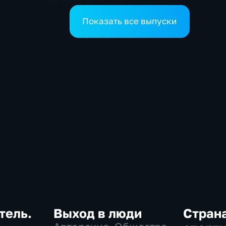
о
организации "Новые
зведений
горизонты"
Показать все выпуски
тель.
Выход в люди
Стран