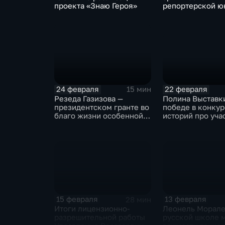
проекта «Знаю Героя»
репортерской ю
героях своих кн
22 февраля
24 февраля
15 мин
Полина Выставки
Резеда Газизова —
победе в конкур
президентском гранте во
историй про уча
благо жизни особенной
СВО
молодёжи
15 февраля
13 февраля
28 мин
Итоги лицензионно-
Леонель Морале
разрешительной работы
русской школе 