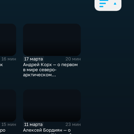
17 марта
16 мин
20 мин
ак
Андрей Корх — о первом
в мире северо-
арктическом
передвижном лектории и
миражах в белоснежных
пустынях
11 марта
15 мин
23 мин
про
Алексей Бордиян — о