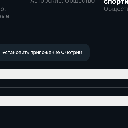
Авторские, Общество
спорт
о,
Общест
ные
Установить приложение Смотрим