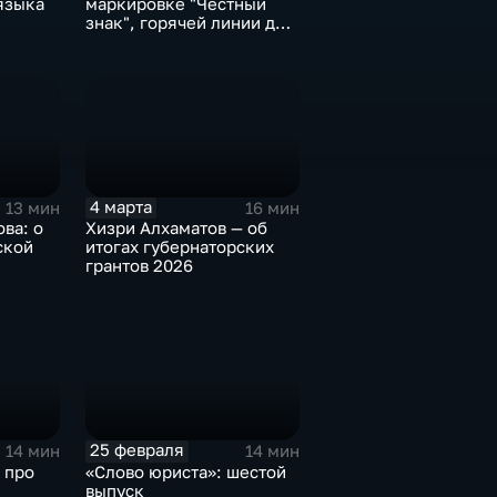
языка
маркировке "Честный
знак", горячей линии для
потребителей и правилах
покупок на
маркетплейсах
4 марта
13 мин
16 мин
ва: о
Хизри Алхаматов — об
ской
итогах губернаторских
грантов 2026
25 февраля
14 мин
14 мин
 про
«Слово юриста»: шестой
выпуск