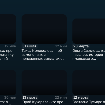
20 марта
31 июля
12 мин
12 мин
Ольга Светлова: к
ва: про
Таиса Колоколова — об
писалась история
лактику
изменениях в
ямальского
ений
пенсионных выплатах с 1
подразделения
августа 2026 года
Росгвардии
13 марта
12 марта
30 мин
22 мин
то: о
Юрий Кучерявенко: про
Светлана Тусида: 