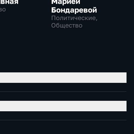
ивная
Марией
во
Бондаревой
Политические,
Общество