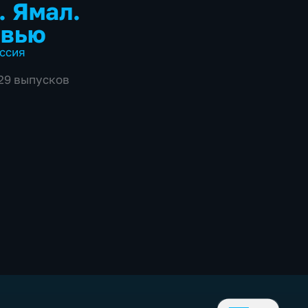
. Ямал.
рвью
ссия
929 выпусков