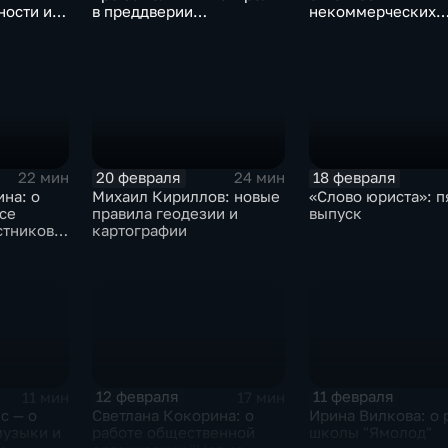
ности и
в преддверии
некоммерческих
иг
строительного сезона на
организаций
Ямале
20 февраля
18 февраля
22 мин
24 мин
на: о
Михаил Кириллов: новые
«Слово юриста»: п
се
правила геодезии и
выпуск
стников
картографии
12 февраля
11 февраля
11 мин
17 мин
с — о
Светлана Кокорина: о
Ирина Вилкова: о 
музыки и
работе общественной
школы "Ямолод"