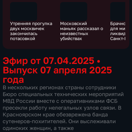
Утренняя прогулка
Московский
Брачное а
двух москвичек
маньяк рассказал о
для мигр
закончилась
неизвестных
ликвидир
потасовкой
убийствах
Санкт-Пе
Эфир от 07.04.2025
•
Выпуск 07 апреля 2025
года
В нескольких регионах страны сотрудники
Бюро специальных технических мероприятий
МВД России вместе с оперативниками ФСБ
пресекли работу нелегальных узлов связи. В
Красноярском крае обезврежена банда
сутенеров-похитителей. Они выслеживали
одиноких женщин, а также