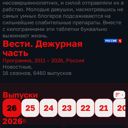
несовершеннолетних, и силой отправляли их в
рабство. Молодые девушки, насмотревшись не
самых умных блогеров подсаживаются на
сильнейшие слабительные препараты. Вместе
с килограммами эти таблетки буквально
выжимают жизнь.
Вести. Дежурная
часть
Программа
,
2011 – 2026
,
Россия
Новостные
,
16 сезонов, 6460 выпусков
Выпуски
26
25
24
23
22
21
20
2026
2026