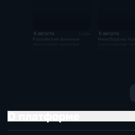
6 августа
6 августа
1 мин
Российские военные
Минобороны по
эвакуируют жителей
уничтожение те
Константиновк
ВСУ на Краснол
направлении
О платформе