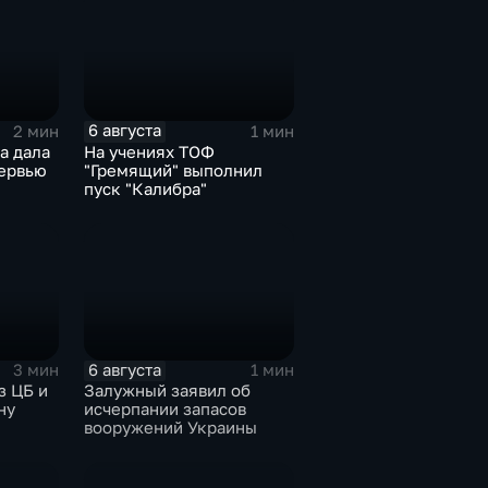
6 августа
2 мин
1 мин
а дала
На учениях ТОФ
ервью
"Гремящий" выполнил
пуск "Калибра"
6 августа
3 мин
1 мин
з ЦБ и
Залужный заявил об
ну
исчерпании запасов
вооружений Украины