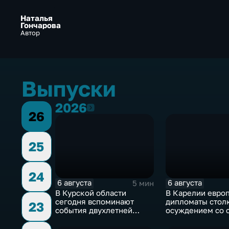
Наталья
Гончарова
Автор
Выпуски
2026
2026
26
25
24
6 августа
6 августа
5 мин
В Курской области
В Карелии евро
сегодня вспоминают
дипломаты стол
23
события двухлетней
осуждением со 
давности
жителей