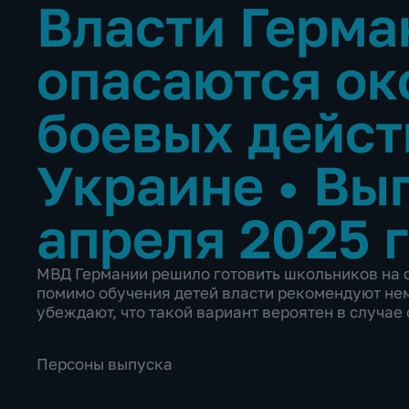
Власти Герма
опасаются ок
боевых дейст
Украине
•
Вып
апреля 2025 
МВД Германии решило готовить школьников на с
помимо обучения детей власти рекомендуют не
убеждают, что такой вариант вероятен в случае
Персоны выпуска