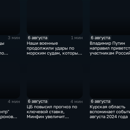
6 августа
6 августа
3 мин
1 мин
цы
Наши военные
Владимир Путин
продолжили удары по
направил приветс
ло
морским судам, которые
участникам Росси
рожской
перевозят военные грузы
киргизского
экономического ф
и Российско-кирг
межрегиональной
конференции
6 августа
6 августа
4 мин
4 мин
ЦБ повысил прогноз по
Курская область
нтр"
ключевой ставке,
вспоминает событ
дронов
Минфин увеличит
августа 2024 года
покупки валюты