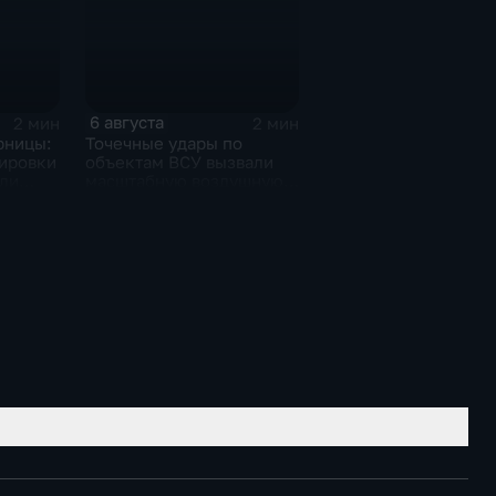
6 августа
2 мин
2 мин
рницы:
Точечные удары по
ировки
объектам ВСУ вызвали
или
масштабную воздушную
тревогу на Украине