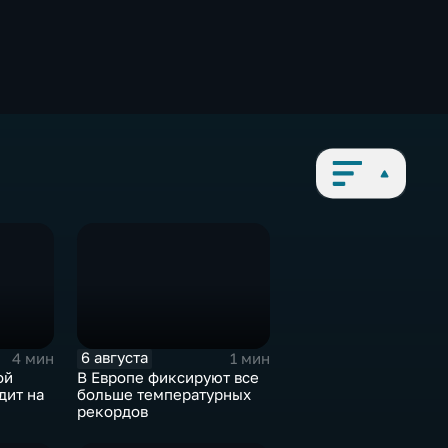
6 августа
4 мин
1 мин
ой
В Европе фиксируют все
дит на
больше температурных
рекордов