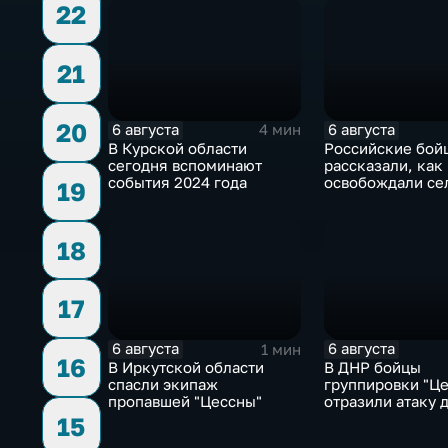
22
21
20
6 августа
6 августа
4 мин
В Курской области
Российские бой
сегодня вспоминают
рассказали, как
события 2024 года
освобождали се
19
Зарница в Запо
области
18
17
6 августа
6 августа
1 мин
16
В Иркутской области
В ДНР бойцы
спасли экипаж
группировки "Це
пропавшей "Цессны"
отразили атаку 
ВСУ
15