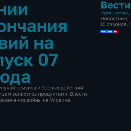
нии
Вести
Программа
,
ончания
Новостные
,
15 сезонов,
вий на
уск 07
года
лучай кризиса и боевых действий
мцам запастись продуктами. Власти
 окончания войны на Украине.