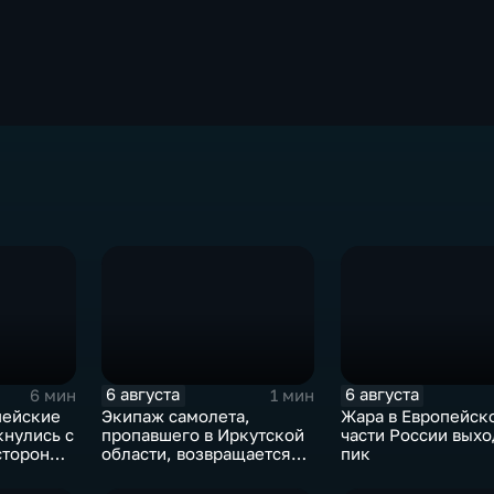
6 августа
6 августа
6 мин
1 мин
пейские
Экипаж самолета,
Жара в Европейск
кнулись с
пропавшего в Иркутской
части России выхо
стороны
области, возвращается
пик
домой