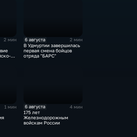
6 августа
2 мин
2 мин
В Удмуртии завершилась
твие
первая смена бойцов
йско-
отряда "БАРС"
орума
изской
6 августа
1 мин
4 мин
175 лет
ия
Железнодорожным
войскам России