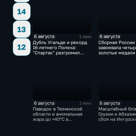
14
13
6 августа
6 августа
1 мин
Дубль Угальде и рекорд
Сборная России
12
16-летнего Полеха:
завоевала четыр
"Спартак" разгромил
золотые медали
"Оренбург" в Кубке
второй день КМ 
России
зимнему плаван
6 августа
6 августа
1 мин
Паводок в Тюменской
Масштабный блэ
области и аномальная
Грузии и Абхазии
жара до +40°C в
сбоя на Ингурск
Ростовской