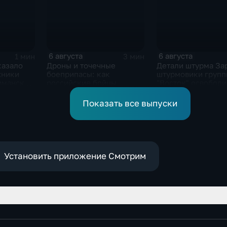
6 августа
6 августа
1 мин
3 мин
казало
Дроны и точечные
Детали штурма За
хники
боеприпасы: как
штурмовики групп
иманском
российские бойцы
"Восток" освобод
выбивают противника в
село в Запорожье
ДНР
Показать все выпуски
Установить приложение Смотрим