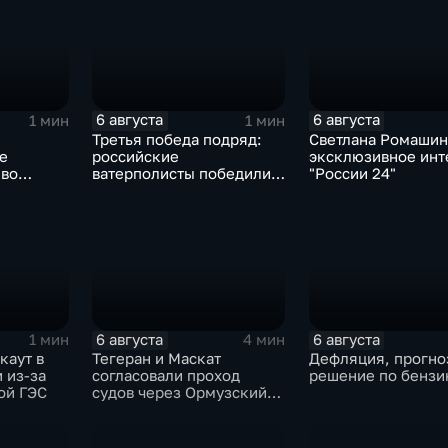
6 августа
6 августа
1 мин
1 мин
Третья победа подряд:
Светлана Ромашин
е
российские
эксклюзивное инт
 во
ватерполисты победили
"России 24"
по
Черногорию на
ию
юниорском чемпионате
мира
6 августа
6 августа
1 мин
4 мин
каут в
Тегеран и Маскат
Дефляция, прогно
 из-за
согласовали проход
решение по бензи
ой ГЭС
судов через Ормузский
пролив вопреки позиции
США