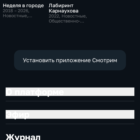
Неделя в городе
Лабиринт
Карнаухова
2018 – 2026
,
Новостные,
2022
, Новостные,
Общественно-
Общественно-
политические,
политические
общество
Установить приложение Смотрим
О платформе
Эфир
Журнал