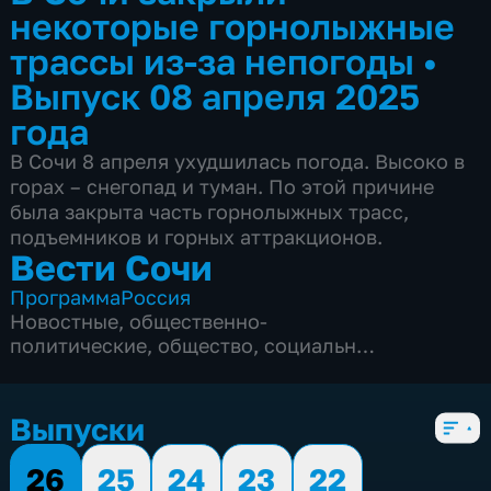
некоторые горнолыжные
трассы из-за непогоды
•
Выпуск 08 апреля 2025
года
В Сочи 8 апреля ухудшилась погода. Высоко в
горах – снегопад и туман. По этой причине
была закрыта часть горнолыжных трасс,
подъемников и горных аттракционов.
Вести Сочи
Программа
Россия
Новостные
,
общественно-
политические
,
общество
,
социально-
экономические
,
5 сезонов, 8691 выпуск
Выпуски
26
25
24
23
22