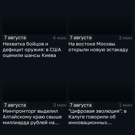
7 августа
7 августа
4 мин
3 мин
Нехватка бойцов и
На востоке Москвы
дефицит оружия: в США
открыли новую эстакаду
оценили шансы Киева
7 августа
7 августа
3 мин
1 мин
Минпромторг выделил
"Цифровая эволюция": в
Алтайскому краю свыше
Калуге говорили об
миллиарда рублей на
инновационных
промразвитие
IT‑проектах