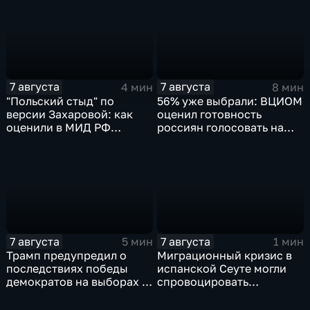
7 августа
7 августа
4 мин
8 мин
"Польский стыд" по
56% уже выбрали: ВЦИОМ
версии Захаровой: как
оценил готовность
оценили в МИД РФ
россиян голосовать на
скандальную речь
выборах в Госдуму
Навроцкого
7 августа
7 августа
5 мин
1 мин
Трамп предупредил о
Миграционный кризис в
последствиях победы
испанской Сеуте могли
демократов на выборах в
спровоцировать
Сенат.
спецслужбы Израиля