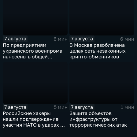
7 августа
7 августа
6 мин
6 мин
По предприятиям
В Москве разоблачена
украинского военпрома
целая сеть незаконных
нанесены в общей
крипто-обменников
сложности более 10-ти
массированных и
групповых ударов
7 августа
7 августа
5 мин
1 мин
Российские хакеры
Защита объектов
нашли подтверждение
инфраструктуры от
участия НАТО в ударах по
террористических атак
России