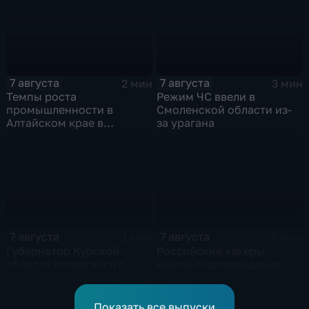
7 августа
7 августа
2 мин
3 мин
Темпы роста
Режим ЧС ввели в
промышленности в
Смоленской области из-
Алтайском крае в
за урагана
нынешнем году уже выше
среднего
7 августа
7 августа
1 мин
6 мин
Губернатор Курской
Российские хакеры
области встретился с
нашли подтверждение
добровольцами, которые
участия НАТО в ударах по
помогали пострадавшим
России
от вторжения ВСУ
Показать все выпуски