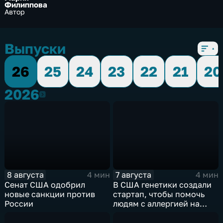
Филиппова
Автор
Выпуски
26
25
24
23
22
21
20
2026
2026
8 августа
7 августа
4 мин
4 мин
Сенат США одобрил
В США генетики создали
новые санкции против
стартап, чтобы помочь
России
людям с аллергией на
собак