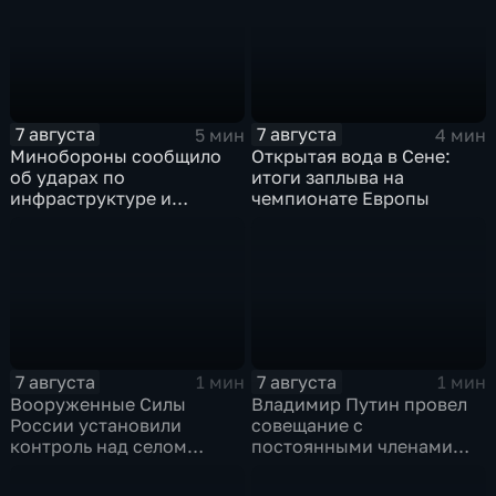
7 августа
7 августа
5 мин
4 мин
Минобороны сообщило
Открытая вода в Сене:
об ударах по
итоги заплыва на
инфраструктуре и
чемпионате Европы
военной технике ВСУ
7 августа
7 августа
1 мин
1 мин
Вооруженные Силы
Владимир Путин провел
России установили
совещание с
контроль над селом
постоянными членами
Анискино в Харьковской
Совета безопасности
области
России