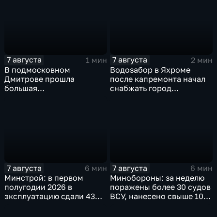
7 августа
7 августа
1 мин
2 мин
В подмосковном
Водозабор в Яхроме
Дмитрове прошла
после капремонта начал
большая
снабжать город
агропромышленная
качественной водой
выставка
7 августа
7 августа
6 мин
6 мин
Минстрой: в первом
Минобороны: за неделю
полугодии 2026 в
поражены более 30 судов
эксплуатацию сдали 43
ВСУ, нанесено свыше 10
миллиона "квадратов"
ударов по ключевым
объектам