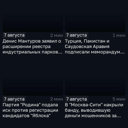
7 августа
7 августа
2 мин
1 мин
Денис Мантуров заявил о
Турция, Пакистан и
расширении реестра
Саудовская Аравия
индустриальных парков в
подписали меморандум о
Ярославской области
коллективной обороне
7 августа
7 августа
2 мин
5 мин
Партия "Родина" подала
В "Москва‑Сити" накрыли
иск против регистрации
банду, выводившую
кандидатов "Яблока"
деньги мошенников за
рубеж