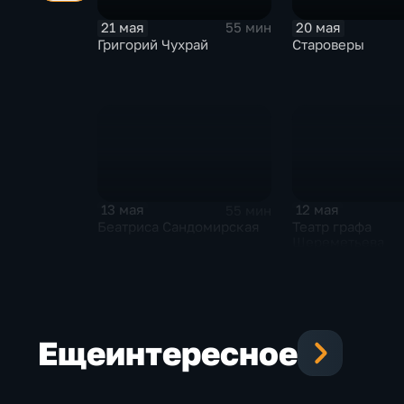
21 мая
20 мая
55 мин
Григорий Чухрай
Староверы
13 мая
12 мая
55 мин
Беатриса Сандомирская
Театр графа
Шереметьева
Еще
интересное