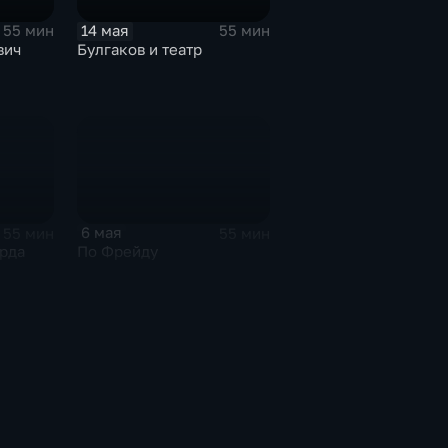
14 мая
55 мин
55 мин
вич
Булгаков и театр
6 мая
55 мин
55 мин
рда
По Фрейду