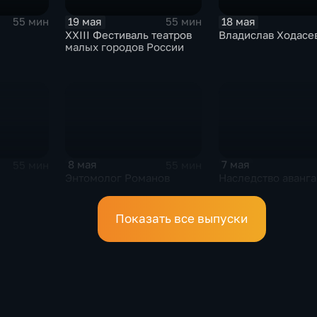
19 мая
18 мая
55 мин
55 мин
XXIII Фестиваль театров
Владислав Ходасе
малых городов России
8 мая
7 мая
55 мин
55 мин
Энтомолог Романов
Наследство аванга
Показать все выпуски