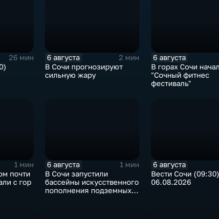
6 августа
6 августа
26 мин
2 мин
0)
В Сочи прогнозируют
В горах Сочи нача
сильную жару
"Сочный фитнес
фестиваль"
6 августа
6 августа
1 мин
1 мин
ом почти
В Сочи запустили
Вести Сочи (09:30
али с гор
бассейны искусственного
06.08.2026
пополнения подземных
вод