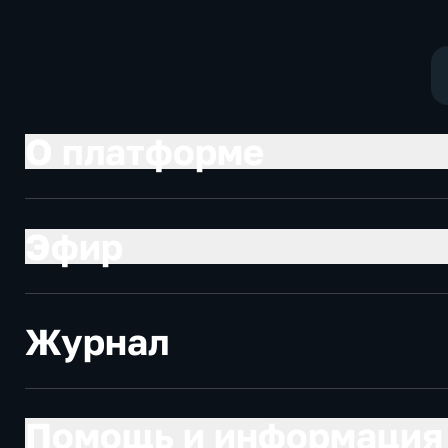
политические
социально-
экономически
О платформе
Эфир
Журнал
Помощь и информация