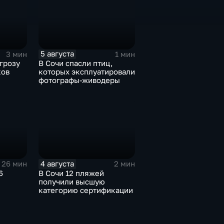
5 августа
3 мин
1 мин
грозу
В Сочи спасли птиц,
ков
которых эксплуатировали
фотографы-живодеры
4 августа
26 мин
2 мин
6
В Сочи 12 пляжей
получили высшую
категорию сертификации