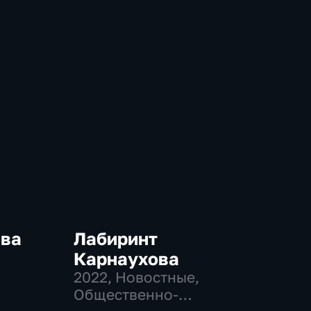
ква
Лабиринт
Карнаухова
2022
, Новостные,
-
Общественно-
,