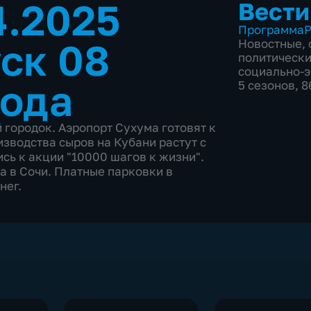
4.2025
Вести
Программа
Р
ск 08
Новостные
,
политическ
социально-
года
5 сезонов, 
 городок. Аэропорт Сухума готовят к
изводства сыров на Кубани растут с
сь к акции "10000 шагов к жизни".
 в Сочи. Платные парковки в
нег.