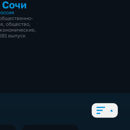
 Сочи
оссия
общественно-
ие
,
общество
,
экономические
,
8681 выпуск