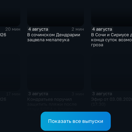
4 августа
4 августа
20 мин
2 мин
026
В сочинском Дендрарии
В Сочи и Сириусе 
зацвела мелалеука
конца суток возм
гроза
3 августа
3 августа
17 мин
3 мин
026
Кондратьев поручил
Эфир от 03.08.202
защитить пляжи после
(17:30)
атаки БПЛА в Архипо-
Осиповке
Показать все выпуски