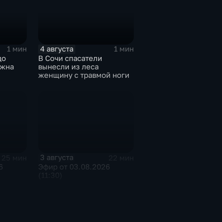
4 августа
1 мин
1 мин
до
В Сочи спасатели
ожна
вынесли из леса
женщину с травмой ноги
3 августа
25 мин
22 мин
6
Эфир от 03.08.2026
(11:30)