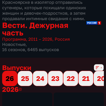
Красноярске в изолятор отправились
сутенеры, которые похищали одиноких
женщин и девочек-подростков, а затем
продавали интимные свидания с ними.
Вести. Дежурная
часть
Программа
,
2011 – 2026
,
Россия
Новостные
,
16 сезонов, 6465 выпусков
Выпуски
26
25
24
23
22
21
20
2026
2026