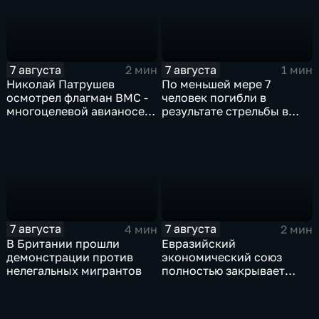
7 августа
7 августа
2 мин
1 мин
Николай Патрушев
По меньшей мере 7
осмотрел флагман ВМС -
человек погибли в
многоцелевой авианосец
результате стрельбы в
"Атлантико" в Рио-де-
одной из школ Таиланда
Жанейро
7 августа
7 августа
4 мин
2 мин
В Британии прошли
Евразийский
демонстрации против
экономический союз
нелегальных мигрантов
полностью закрывает
свои потребности