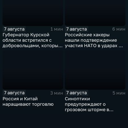
7 августа
7 августа
1 мин
6 мин
Губернатор Курской
Российские хакеры
области встретился с
нашли подтверждение
добровольцами, которые
участия НАТО в ударах по
помогали пострадавшим
России
от вторжения ВСУ
жителям приграничья
7 августа
7 августа
3 мин
5 мин
Россия и Китай
Синоптики
наращивают торговлю
предупреждают о
грозовом шторме в
Центральной России