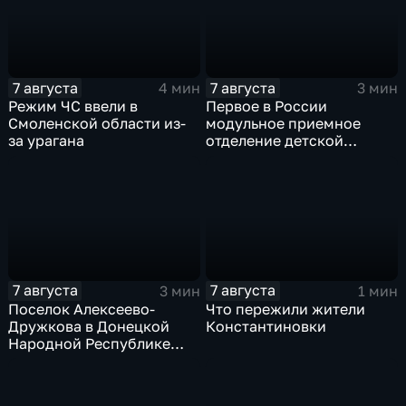
7 августа
7 августа
4 мин
3 мин
Режим ЧС ввели в
Первое в России
Смоленской области из-
модульное приемное
за урагана
отделение детской
больницы открыли в
Белгороде
7 августа
7 августа
3 мин
1 мин
Поселок Алексеево-
Что пережили жители
Дружкова в Донецкой
Константиновки
Народной Республике
под полным огневым
контролем российских
войск