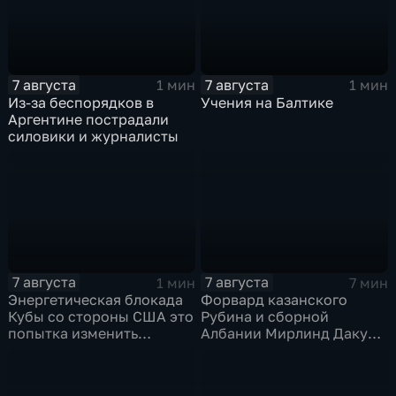
7 августа
7 августа
1 мин
1 мин
Из-за беспорядков в
Учения на Балтике
Аргентине пострадали
силовики и журналисты
7 августа
7 августа
1 мин
7 мин
Энергетическая блокада
Форвард казанского
Кубы со стороны США это
Рубина и сборной
попытка изменить
Албании Мирлинд Даку
Конституцию островного
переше в Спартак за 11
государства
миллионов евро