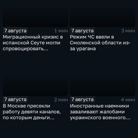
7 августа
7 августа
1 мин
3 мин
Миграционный кризис в
Режим ЧС ввели в
испанской Сеуте могли
Смоленской области из-
спровоцировать
за урагана
спецслужбы Израиля
7 августа
7 августа
2 мин
4 мин
В Москве пресекли
Иностранные наемники
работу девяти каналов,
заваливают жалобами
по которым деньги
украинского военного
выводились за рубеж
омбудсмена
через криптовалюту