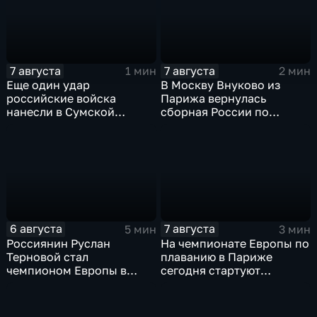
7 августа
7 августа
1 мин
2 мин
Еще один удар
В Москву Внуково из
российские войска
Парижа вернулась
нанесли в Сумской
сборная России по
области
синхронному плаванию
6 августа
7 августа
5 мин
3 мин
Россиянин Руслан
На чемпионате Европы по
Терновой стал
плаванию в Париже
чемпионом Европы в
сегодня стартуют
прыжках в воду с 10-ти
соревнования по хай-
метровой вышки
дайвингу