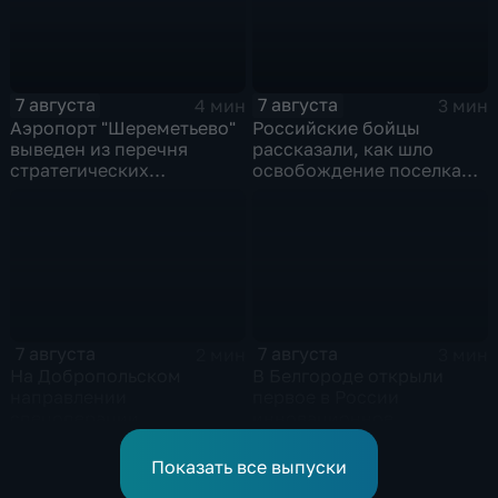
7 августа
7 августа
4 мин
3 мин
Аэропорт "Шереметьево"
Российские бойцы
выведен из перечня
рассказали, как шло
стратегических
освобождение поселка
предприятий
Красноярское на
Добропольском
направлении
спецоперации
7 августа
7 августа
2 мин
3 мин
На Добропольском
В Белгороде открыли
направлении
первое в России
спецоперации
инновационное
российские бойцы
модульное приемное
отразили более 70
отделение детской
Показать все выпуски
контратак ВСУ
больницы