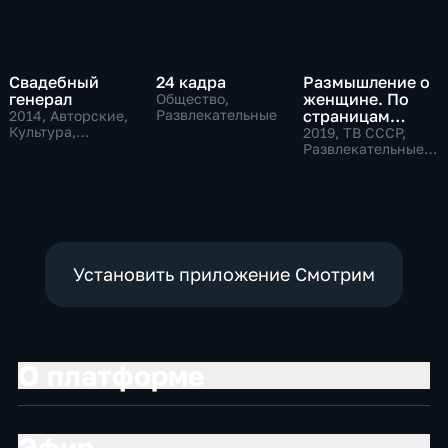
Свадебный
24 кадра
Размышление о
генерал
женщине. По
Общество,
Развлекательные
страницам
2014
, Авторские,
Культура,
советского
2019
, ТВ СССР,
общество
телевидения
Развлекательные,
общество
Установить приложение Смотрим
О платформе
Эфир