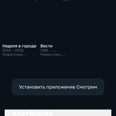
Неделя в городе
Вести
2018 – 2026
,
1991 – …
,
Новостные,
Новостные,
Общественно-
Общественно-
политические,
политические,
общество
социально-
экономические
Установить приложение Смотрим
О платформе