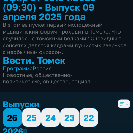
(09:30)
•
Выпуск 09
апреля 2025 года
В этом выпуске: первый молодежный
медицинский форум проходит в Томске. Что
случилось с томскими белками? Очевидцы в
соцсетях делятся кадрами пушистых зверьков
с необычным окрасом.
Вести. Томск
Программа
Россия
Новостные
,
общественно-
политические
,
общество
,
социально-
экономические
,
5 сезонов, 3297 выпусков
Выпуски
26
25
24
23
22
2026
2026