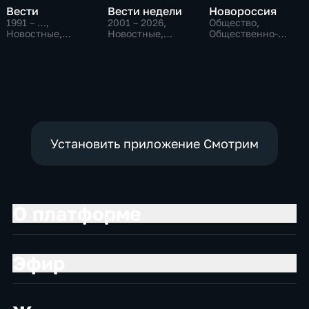
Вести
Вести недели
Новороссия
1991 – …
,
2001 – 2026
,
Общество,
Новостные,
Новостные,
Общественно-
Общественно-
Общественно-
политические
политические,
политические
социально-
экономические
Установить приложение Смотрим
О платформе
Эфир