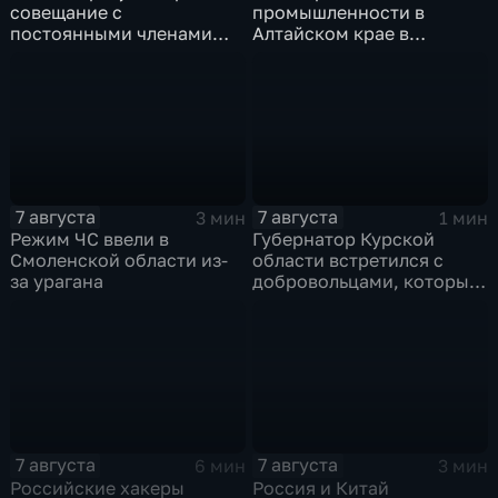
совещание с
промышленности в
постоянными членами
Алтайском крае в
Совета безопасности
нынешнем году уже выше
России
среднего
7 августа
7 августа
3 мин
1 мин
Режим ЧС ввели в
Губернатор Курской
Смоленской области из-
области встретился с
за урагана
добровольцами, которые
помогали пострадавшим
от вторжения ВСУ
жителям приграничья
7 августа
7 августа
6 мин
3 мин
Российские хакеры
Россия и Китай