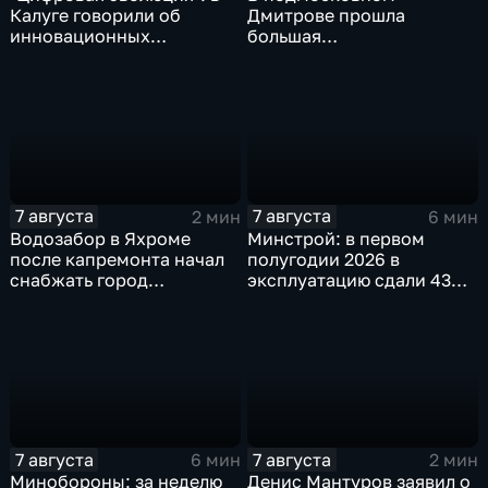
Калуге говорили об
Дмитрове прошла
инновационных
большая
IT‑проектах
агропромышленная
выставка
7 августа
7 августа
2 мин
6 мин
Водозабор в Яхроме
Минстрой: в первом
после капремонта начал
полугодии 2026 в
снабжать город
эксплуатацию сдали 43
качественной водой
миллиона "квадратов"
7 августа
7 августа
6 мин
2 мин
Минобороны: за неделю
Денис Мантуров заявил о