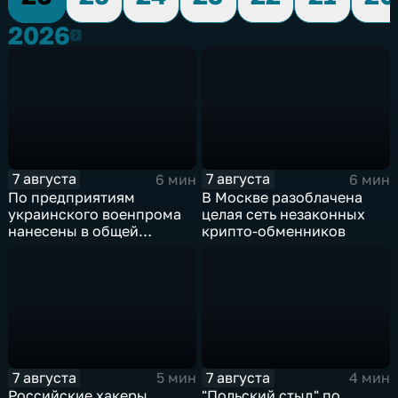
2026
2026
7 августа
7 августа
6 мин
6 мин
По предприятиям
В Москве разоблачена
украинского военпрома
целая сеть незаконных
нанесены в общей
крипто-обменников
сложности более 10-ти
массированных и
групповых ударов
7 августа
7 августа
5 мин
4 мин
Российские хакеры
"Польский стыд" по