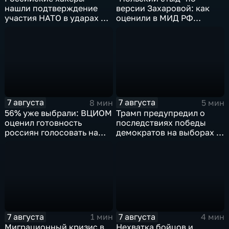
нашли подтверждение
версии Захаровой: как
участия НАТО в ударах по
оценили в МИД РФ
России
скандальную речь
Навроцкого
7 августа
7 августа
8 мин
5 мин
56% уже выбрали: ВЦИОМ
Трамп предупредил о
оценил готовность
последствиях победы
россиян голосовать на
демократов на выборах в
выборах в Госдуму
Сенат.
7 августа
7 августа
1 мин
4 мин
Миграционный кризис в
Нехватка бойцов и