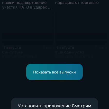
нашли подтверждение
наращивают торговлю
участия НАТО в ударах по
России
7 августа
7 августа
5 мин
1 мин
Синоптики
Еще один удар
предупреждают о
российские войска
грозовом шторме в
нанесли в Сумской
Центральной России
области
Показать все выпуски
Установить приложение Смотрим