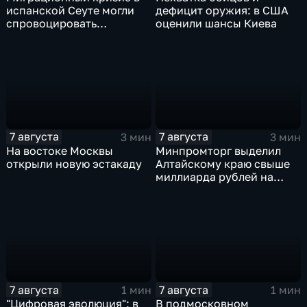
испанской Сеуте могли
дефицит оружия: в США
спровоцировать
оценили шансы Киева
спецслужбы Израиля
7 августа
7 августа
3 мин
3 мин
На востоке Москвы
Минпромторг выделил
открыли новую эстакаду
Алтайскому краю свыше
миллиарда рублей на
промразвитие
7 августа
7 августа
1 мин
1 мин
"Цифровая эволюция": в
В подмосковном