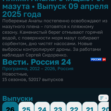
мазута
•
Выпуск 09 апреля
2025 года
Побережье Анапы постепенно освобождают из
мазутного плена – готовятся к пляжному
сезону. Каменистый берег отмывают горячей
водой, с поверхности моря мазут собирают
сорбентом, дно чистят насосами. Новые
выбросы контролируют дроны. За работами
наблюдал Сергей Сидоренко.
Вести. Россия 24
Программа
,
2012 – 2026
,
Россия
Новостные
,
15 сезонов, 52017 выпусков
Выпуски
26
25
24
23
22
21
20