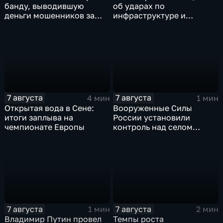
банду, выводившую
об ударах по
деньги мошенников за
инфраструктуре и
рубеж
военной технике ВСУ
7 августа
7 августа
4 мин
1 мин
Открытая вода в Сене:
Вооруженные Силы
итоги заплыва на
России установили
чемпионате Европы
контроль над селом
Анискино в Харьковской
области
7 августа
7 августа
1 мин
2 мин
Владимир Путин провел
Темпы роста