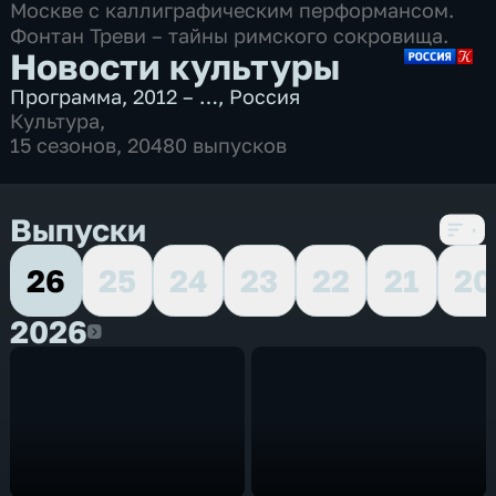
Москве с каллиграфическим перформансом.
Фонтан Треви – тайны римского сокровища.
Новости культуры
Программа
,
2012 – …
,
Россия
Культура
,
15 сезонов, 20480 выпусков
Выпуски
26
25
24
23
22
21
20
2026
2026