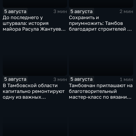
5 августа
5 августа
3 мин
2 мин
До последнего у
Сохранить и
штурвала: история
приумножить: Тамбов
майора Расула Жантуева,
благодарит строителей за
ценой жизни спасшего
вклад в развитие города
жителей Бурети
5 августа
5 августа
3 мин
1 мин
В Тамбовской области
Тамбовчан приглашают на
капитально ремонтируют
благотворительный
одну из важных
мастер-класс по вязанию
транспортных артерий
для «Крошек с ладошку»