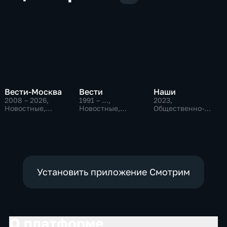
Вести-Москва
Вести
Наши
2008 – 2026
,
1991 – …
,
2023
,
Новостные,
Новостные,
Общественно-
Общественно-
Общественно-
политические
политические,
политические,
социально-
социально-
экономические
экономические
Установить приложение Смотрим
О платформе