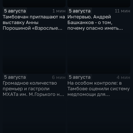
5 августа
5 августа
1 мин
11 мин
Тамбовчан приглашают на
Интервью. Андрей
выставку Анны
Башканков - о том,
Порошиной «Взрослые
почему опасно иметь
Дети»
дело с
"раздолжнителями"
5 августа
5 августа
6 мин
4 мин
Громадное количество
На особом контроле: в
премьер и гастроли
Тамбове оценили систему
МХАТа им. М.Горького на
медпомощи для
сцене тамбовской драмы
участников СВО