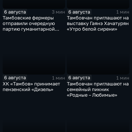
6 августа
6 августа
3 мин
1 мин
Тамбовские фермеры
Тамбовчан приглашают на
отправили очередную
выставку Гаянэ Хачатурян
партию гуманитарной
«Утро белой сирени»
помощи на фронт
6 августа
6 августа
1 мин
1 мин
ХК «Тамбов» принимает
Тамбовчан приглашают на
пензенский «Дизель»
семейный пикник
«Родные – Любимые»