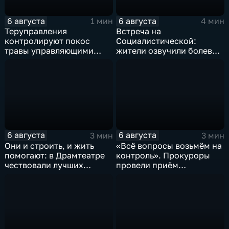
6 августа
6 августа
1 мин
4 мин
Теруправления
Встреча на
контролируют покос
Социалистической:
травы управляющими
жители озвучили болевые
компаниями
точки, Максим Косенков
дал ответы
6 августа
6 августа
3 мин
3 мин
Они и строить, и жить
«Всё вопросы возьмём на
помогают: в Драмтеатре
контроль». Прокуроры
чествовали лучших
провели приём
строителей
участников СВО