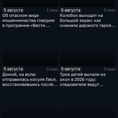
5 августа
5 августа
1 мин
3 мин
Об опасном виде
Колобок выходит на
мошенничества говорим
большой экран: как
в программе «Вести.
снимали дерзкого героя
Интервью».
из «Последнего
богатыря»
5 августа
5 августа
3 мин
3 мин
Домой, на волю
Трое детей выпали из
отправилась косуля Леся,
окон в 2026 году:
восстановившись после
следователи ведут
ДТП
проверку