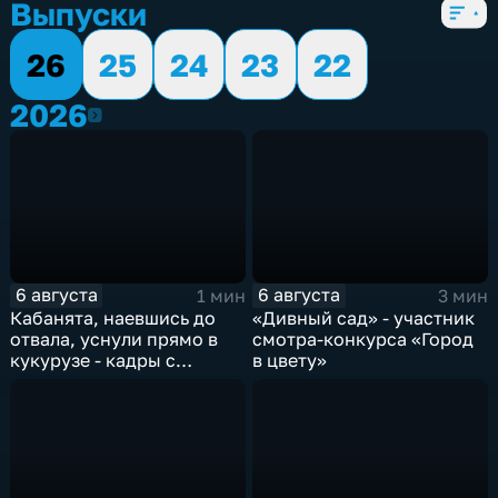
Выпуски
26
25
24
23
22
2026
2026
6 августа
6 августа
1 мин
3 мин
Кабанята, наевшись до
«Дивный сад» - участник
отвала, уснули прямо в
смотра-конкурса «Город
кукурузе - кадры с
в цвету»
фотоловушек