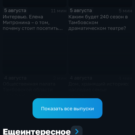
5 августа
5 августа
11 мин
5 мин
Интервью. Елена
Каким будет 240 сезон в
Митронина – о том,
Тамбовском
почему стоит посетить
драматическом театре?
выставку «Неизвестный
Агапкин»
4 августа
4 августа
2 мин
4 мин
Общественная палата
Дом, хранящий историю:
Тамбовской области
наследие семьи
проверяет качество
Чичериных
оказания медпомощи
участникам СВО
Показать все выпуски
Еще
интересное