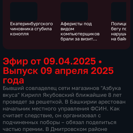
Екатеринбургского
Аферисты под
Полицейс
чиновника сгубила
видом
бегу пой
конопля
компьютерщиков
нарушите
брали за визит
на байке
десятки тысяч
Эфир от 09.04.2025
•
Выпуск 09 апреля 2025
года
Бывший совладелец сети магазинов "Азбука
вкуса" Кирилл Якубовский ближайшие 8 лет
проведет за решеткой. В Башкирии арестован
начальник местного управления ФСИН. Как
считает следствие, он организовал с
подчиненных поборы – обязал поделиться
частью премии. В Дмитровском районе