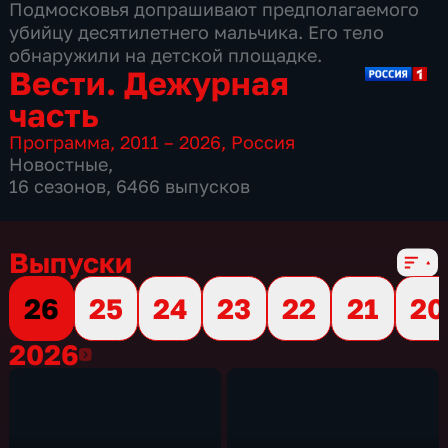
Подмосковья допрашивают предполагаемого
убийцу десятилетнего мальчика. Его тело
обнаружили на детской площадке.
Вести. Дежурная
часть
Программа
,
2011 – 2026
,
Россия
Новостные
,
16 сезонов, 6466 выпусков
Выпуски
26
25
24
23
22
21
20
2026
2026