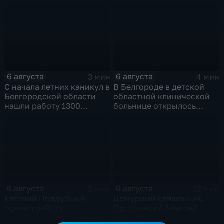
опасности
6 августа
6 августа
3 мин
4 мин
С начала летних каникул в
В Белгороде в детской
Белгородской области
областной клинической
нашли работу 1300
больнице открылось
подростков
новое модульное
приемное отделение
6 августа
6 августа
2 мин
12 мин
Евгений Поддубный
Дежурный священник.
оценил работу
Протоиерей Алексей
гуманитарного центра
Куренков