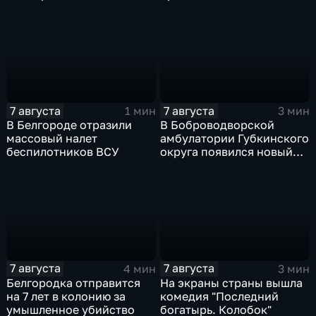
ветеранов СВО и их семей
27 июля
7 августа
7 августа
1 мин
3 мин
В Белгороде отразили
В Боброводворской
массовый налет
амбулатории Губкинского
беспилотников ВСУ
округа появился новый
специалист по программе
"Земский доктор"
7 августа
7 августа
4 мин
3 мин
Белгородка отправится
На экраны страны вышла
на 7 лет в колонию за
комедия "Последний
умышленное убийство
богатырь. Колобок"