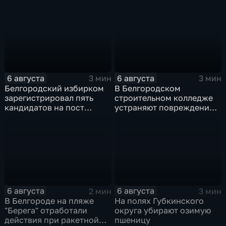
ночное время
6 августа
6 августа
3 мин
3 мин
Белгородский избирком
В Белгородском
зарегистрировал пять
строительном колледже
кандидатов на пост
устраняют повреждения
губернатора
после атаки ВСУ
6 августа
6 августа
2 мин
3 мин
В Белгороде на пляже
На полях Губкинского
"Берега" отработали
округа убирают озимую
действия при ракетной
пшеницу