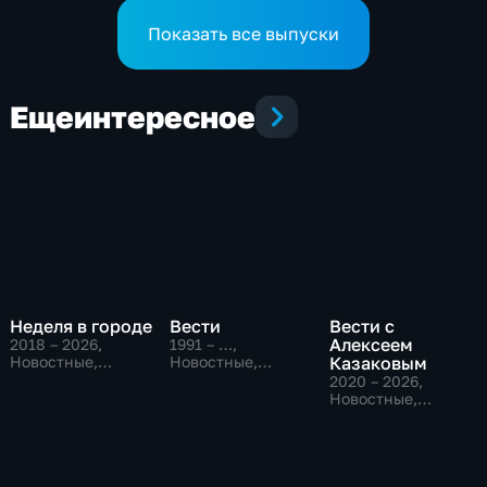
в Грайворонском округе
Показать все выпуски
Еще
интересное
Неделя в городе
Вести
Вести с
Алексеем
2018 – 2026
,
1991 – …
,
Новостные,
Новостные,
Казаковым
Общество,
Общественно-
2020 – 2026
,
общественно-
политические,
Новостные,
политические
социально-
Общественно-
экономические
политические