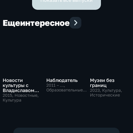
Показать все выпуски
Еще
интересное
Новости
Наблюдатель
Музеи без
культуры с
границ
2011 – …
,
Владиславом
Образовательные,
2023
, Культура,
Культура
Флярковским
Исторические
2015
, Новостные,
Культура