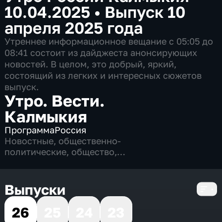
10.04.2025
•
Выпуск 10
апреля 2025 года
Утреннее информационное вещание c 05:05 до
08:41 состоит из дайджеста анонсирующих
новостей. В целом, это добрый, яркий,
состоящий из легких и интересных сюжетов
выпуск.
Утро. Вести.
Калмыкия
Программа
Россия
Новостные
,
общественно-
политические
,
общество
,
развлекательные
,
4 сезона, 824 выпуска
Выпуски
26
25
24
23