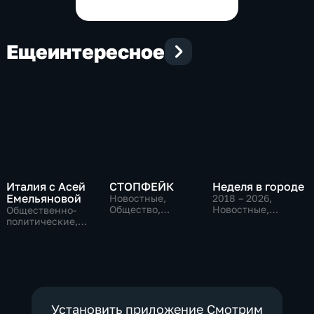
Еще
интересное
Италия с Асей
СТОПФЕЙК
Неделя в городе
Емельяновой
Новостные,
2018 – 2026
,
Общество,
Новостные,
Общественно-
общественно-
Общество,
политические,
политические
общественно-
Общество,
политические
новостные
Установить приложение Смотрим