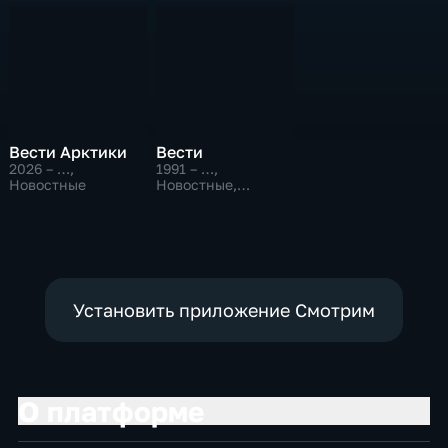
Вести Арктики
Вести
2026 – …
,
1991 – …
,
Новостные
Новостные,
Общественно-
политические,
социально-
экономические
Установить приложение Смотрим
О платформе