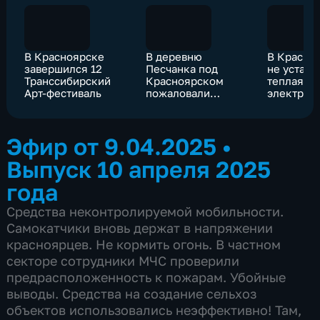
В Красноярске
В деревню
В Красно
завершился 12
Песчанка под
не устано
Транссибирский
Красноярском
теплая по
Арт-фестиваль
пожаловали
электрос
сотрудники МЧС
уже проч
обоснова
сводках
Эфир от 9.04.2025
•
происшес
Выпуск 10 апреля 2025
года
Средства неконтролируемой мобильности.
Самокатчики вновь держат в напряжении
красноярцев. Не кормить огонь. В частном
секторе сотрудники МЧС проверили
предрасположенность к пожарам. Убойные
выводы. Средства на создание сельхоз
объектов использовались неэффективно! Там,