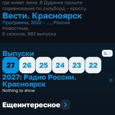
где живет зима. В Дудинке прошли
соревнования по сноуборд – кроссу.
Вести. Красноярск
Программа
,
2022 – …
,
Россия
Новостные
,
6 сезонов, 982 выпуска
Выпуски
27
26
25
24
23
22
2027: Радио России.
2027
Красноярск
Nothing to show
Еще
интересное