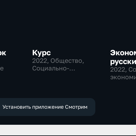
ок
Курс
Эконо
2022
, Общество,
русск
е
Социально-
2022
, С
экономические
эконом
Установить приложение Смотрим