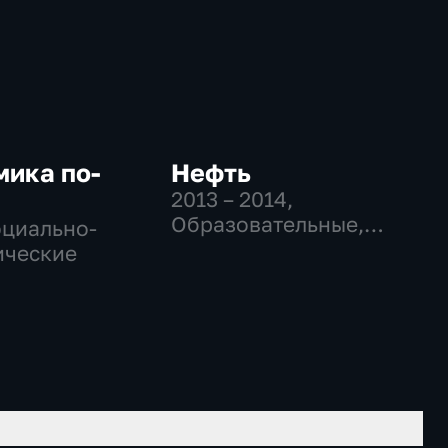
мика по-
Нефть
и
2013 – 2014
,
Образовательные,
оциально-
Общество,
ические
социально-
экономические