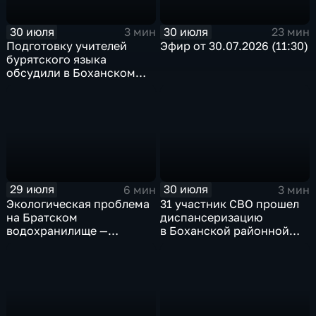
30 июля
30 июля
3 мин
23 мин
Подготовку учителей
Эфир от 30.07.2026 (11:30)
бурятского языка
обсудили в Боханском
педагогическом
колледже
29 июля
30 июля
6 мин
3 мин
Экологическая проблема
31 участник СВО прошел
на Братском
диспансеризацию
водохранилище —
в Боханской районной
нашествие бакланов
больнице
привело к падению улова
рыбы