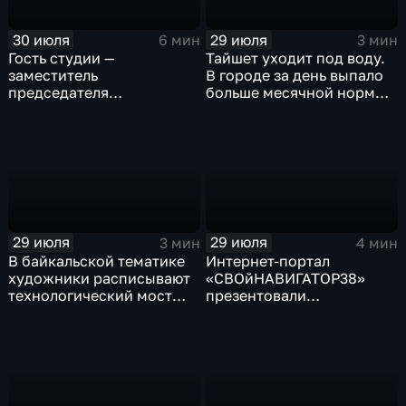
30 июля
29 июля
6 мин
3 мин
Гость студии —
Тайшет уходит под воду.
заместитель
В городе за день выпало
председателя
больше месячной нормы
правительства Иркутской
осадков
области Наталья
Дикусарова
29 июля
29 июля
3 мин
4 мин
В байкальской тематике
Интернет-портал
художники расписывают
«СВОйНАВИГАТОР38»
технологический мост
презентовали
через реку Ушаковку
в правительстве
в Иркутске
Иркутской области