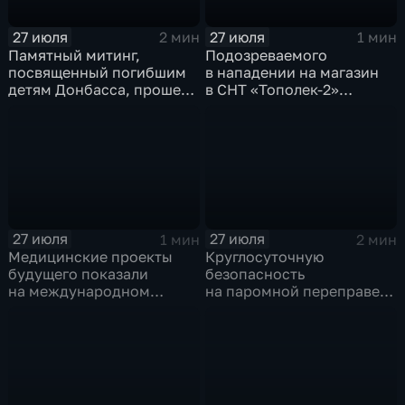
27 июля
27 июля
2 мин
1 мин
Памятный митинг,
Подозреваемого
посвященный погибшим
в нападении на магазин
детям Донбасса, прошел
в СНТ «Тополек-2»
сегодня в Иркутске
задержали в Иркутске
27 июля
27 июля
1 мин
2 мин
Медицинские проекты
Круглосуточную
будущего показали
безопасность
на международном
на паромной переправе
конгрессе роботической
к острову Ольхон в разгар
хирургии
туристического сезона
обеспечивают
сотрудники ОМОН
Росгвардии