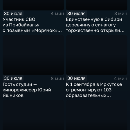
30 июля
30 июля
4 мин
3 мин
Участник СВО
Единственную в Сибири
из Прибайкалья
деревянную синагогу
с позывным «Морячок»
торжественно открыли
и губернатор Игорь
в архитектурно-
Кобзев встретились
этнографическом музее
в Иркутске
«Тальцы»
30 июля
30 июля
8 мин
4 мин
Гость студии —
К 1 сентября в Иркутске
кинорежиссер Юрий
отремонтируют 103
Яшников
образовательных
учреждения