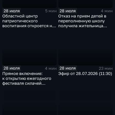
28 июля
28 июля
5 мин
4 мин
Областной центр
Отказ на прием детей в
патриотического
переполненную школу
воспитания откроется на
получила жительница
базе иркутского Дома
Грановщины Ольга Джура
офицеров
28 июля
28 июля
4 мин
23 мин
Прямое включение:
Эфир от 28.07.2026 (11:30)
к открытию ежегодного
фестиваля силачей
«Владимиръ» в эти
минуты готовятся
на территории
Каштаковской рощи
в предместье Рабочее