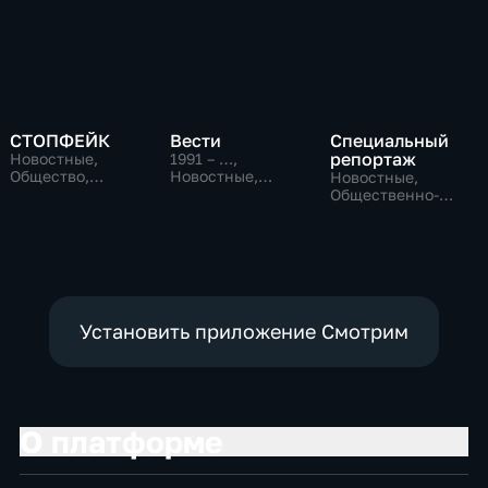
СТОПФЕЙК
Вести
Специальный
репортаж
Новостные,
1991 – …
,
Общество,
Новостные,
Новостные,
общественно-
Общественно-
Общественно-
политические
политические,
политические,
социально-
социально-
экономические
экономические
Установить приложение Смотрим
О платформе