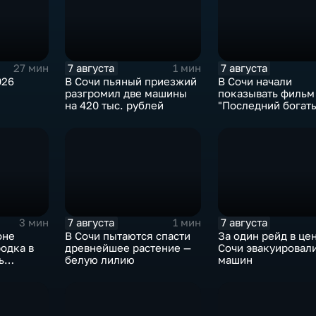
7 августа
7 августа
27 мин
1 мин
026
В Сочи пьяный приезжий
В Сочи начали
разгромил две машины
показывать фильм
на 420 тыс. рублей
"Последний богат
Колобок"
7 августа
7 августа
3 мин
1 мин
оне
В Сочи пытаются спасти
За один рейд в це
одка в
древнейшее растение —
Сочи эвакуировали
ь
белую лилию
машин