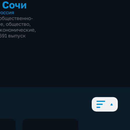
 Сочи
оссия
общественно-
ие
,
общество
,
экономические
,
8691 выпуск