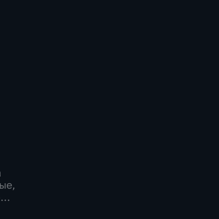
а
ые,
-