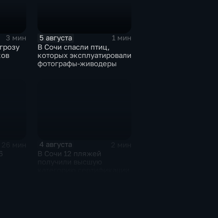
5 августа
3 мин
1 мин
грозу
В Сочи спасли птиц,
ков
которых эксплуатировали
фотографы-живодеры
4 августа
26 мин
2 мин
6
В Сочи 12 пляжей
получили высшую
категорию сертификации