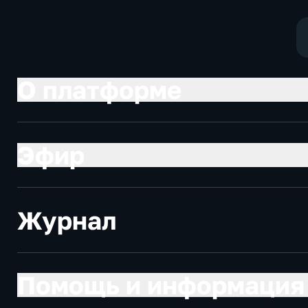
общество
О платформе
Эфир
Журнал
Помощь и информация