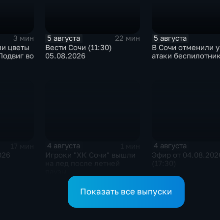
5 августа
5 августа
3 мин
22 мин
ли цветы
Вести Сочи (11:30)
В Сочи отменили у
Подвиг во
05.08.2026
атаки беспилотни
4 августа
4 августа
17 мин
1 мин
026
Игроки "ХК Сочи" вышли
Эфир от 04.08.202
на лед после летней
(17:30)
паузы
Показать все выпуски