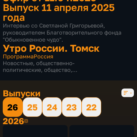
Выпуск 11 апреля 2025
года
Интервью со Светланой Григорьевой,
руководителем Благотворительного фонда
"Обыкновенное чудо".
Утро России. Томск
Программа
Россия
Новостные
,
общественно-
политические
,
общество
,
развлекательные
,
социально-
экономические
,
5 сезонов, 839 выпусков
Выпуски
26
25
24
23
22
2026
2026