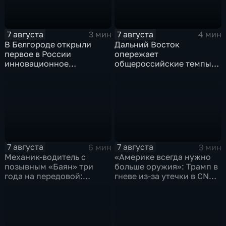
7 августа
7 августа
3 мин
4 мин
В Белгороде открыли
Дальний Восток
первое в России
опережает
инновационное
общероссийские темпы
модульное приемное
по привлечению
отделение детской
инвестиций, доложил
больницы
Юрий Трутнев Владимиру
Путину
7 августа
7 августа
6 мин
3 мин
Механик-водитель с
«Америке всегда нужно
позывным «Баян» три
больше оружия»: Трамп в
года на передовой:
гневе из-за утечки в CNN
история мужества
о дефиците снарядов в
российского
США
добровольца