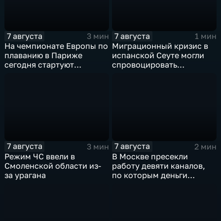
7 августа
7 августа
3 мин
1 мин
На чемпионате Европы по
Миграционный кризис в
плаванию в Париже
испанской Сеуте могли
сегодня стартуют
спровоцировать
соревнования по хай-
спецслужбы Израиля
дайвингу
7 августа
7 августа
3 мин
2 мин
Режим ЧС ввели в
В Москве пресекли
Смоленской области из-
работу девяти каналов,
за урагана
по которым деньги
выводились за рубеж
через криптовалюту