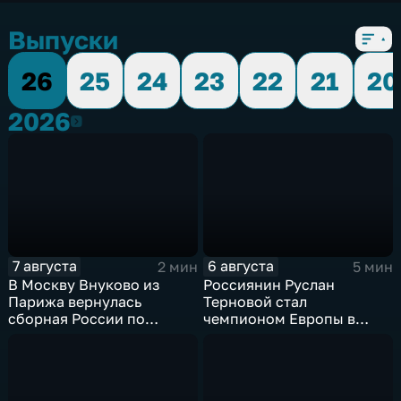
Выпуски
26
25
24
23
22
21
20
2026
2026
7 августа
6 августа
2 мин
5 мин
В Москву Внуково из
Россиянин Руслан
Парижа вернулась
Терновой стал
сборная России по
чемпионом Европы в
синхронному плаванию
прыжках в воду с 10-ти
метровой вышки