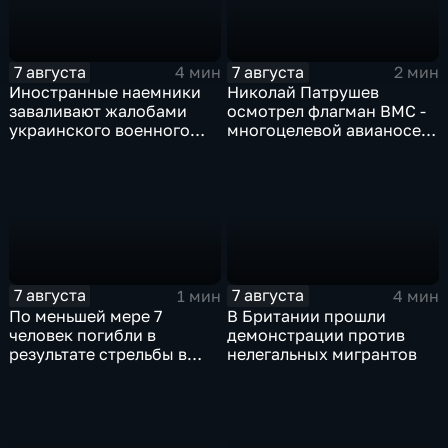
7 августа
7 августа
4 мин
2 мин
Иностранные наемники
Николай Патрушев
заваливают жалобами
осмотрел флагман ВМС -
украинского военного
многоцелевой авианосец
омбудсмена
"Атлантико" в Рио-де-
Жанейро
7 августа
7 августа
1 мин
4 мин
По меньшей мере 7
В Британии прошли
человек погибли в
демонстрации против
результате стрельбы в
нелегальных мигрантов
одной из школ Таиланда