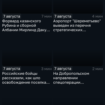
7 августа
7 августа
7 мин
4 мин
Форвард казанского
Аэропорт "Шереметьево"
Рубина и сборной
выведен из перечня
Албании Мирлинд Даку
стратегических
переше в Спартак за 11
предприятий
миллионов евро
7 августа
7 августа
3 мин
2 мин
Российские бойцы
На Добропольском
рассказали, как шло
направлении
освобождение поселка
спецоперации
Красноярское на
российские бойцы
Добропольском
отразили более 70
направлении
контратак ВСУ
спецоперации