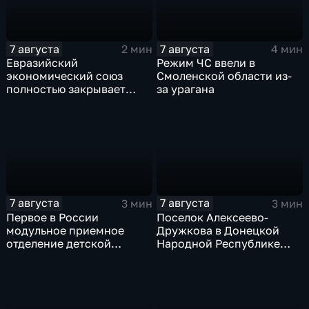
7 августа
7 августа
2 мин
4 мин
Евразийский
Режим ЧС ввели в
экономический союз
Смоленской области из-
полностью закрывает
за урагана
свои потребности
7 августа
7 августа
3 мин
3 мин
Первое в России
Поселок Алексеево-
модульное приемное
Дружкова в Донецкой
отделение детской
Народной Республике
больницы открыли в
под полным огневым
Белгороде
контролем российских
войск