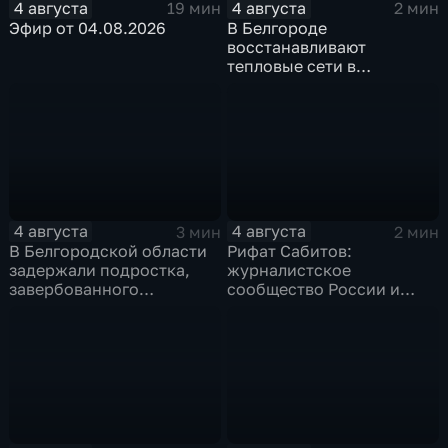
4 августа
4 августа
19 мин
2 мин
Эфир от 04.08.2026
В Белгороде
восстанавливают
тепловые сети в
Заводском переулке
4 августа
4 августа
3 мин
2 мин
В Белгородской области
Рифат Сабитов:
задержали подростка,
журналистское
завербованного
сообщество России и
Украиной через чат
Казахстана должно
знакомств "Дайвинчик"
совместно противостоять
фейкам и дезинформации