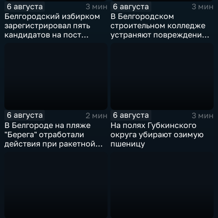
6 августа
6 августа
3 мин
3 мин
Белгородский избирком
В Белгородском
зарегистрировал пять
строительном колледже
кандидатов на пост
устраняют повреждения
губернатора
после атаки ВСУ
6 августа
6 августа
2 мин
3 мин
В Белгороде на пляже
На полях Губкинского
"Берега" отработали
округа убирают озимую
действия при ракетной
пшеницу
опасности