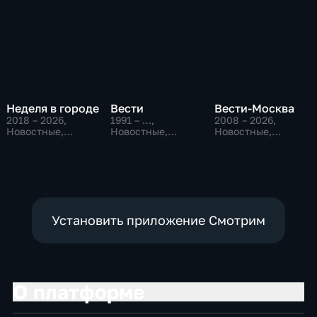
Неделя в городе
Вести
Вести-Москва
2018 – 2026
,
1991 – …
,
2008 – 2026
,
Новостные,
Новостные,
Новостные,
Общество,
Общественно-
Общественно-
общественно-
политические,
политические,
политические
социально-
социально-
экономические
экономические
Установить приложение Смотрим
О платформе