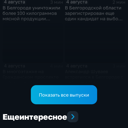
4 августа
4 августа
3 мин
2 мин
В Белгороде уничтожили
В Белгородской области
более 100 килограммов
зарегистрирован еще
мясной продукции
один кандидат на выборы
неизвестного
в депутаты Госдумы
происхождения
4 августа
4 августа
4 мин
3 мин
В многоэтажке на
Александр Шуваев
Гражданском проспекте
встретился в Белгороде с
строители закрыли
жителями ПВР
тепловой контур по
временной схеме
Показать все выпуски
Еще
интересное