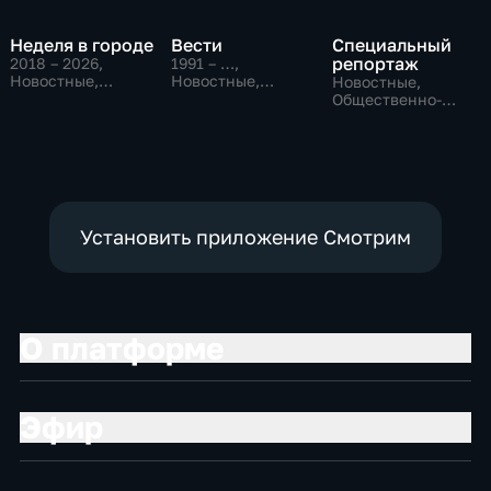
Неделя в городе
Вести
Специальный
репортаж
2018 – 2026
,
1991 – …
,
Новостные,
Новостные,
Новостные,
Общество,
Общественно-
Общественно-
общественно-
политические,
политические,
политические
социально-
социально-
экономические
экономические
Установить приложение Смотрим
О платформе
Эфир