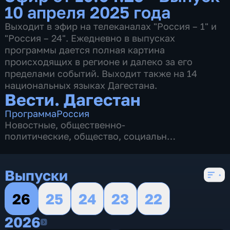
10 апреля 2025 года
Выходит в эфир на телеканалах "Россия – 1" и
"Россия – 24". Ежедневно в выпусках
программы дается полная картина
происходящих в регионе и далеко за его
пределами событий. Выходит также на 14
национальных языках Дагестана.
Вести. Дагестан
Программа
Россия
Новостные
,
общественно-
политические
,
общество
,
социально-
экономические
,
5 сезонов, 902 выпуска
Выпуски
26
25
24
23
22
2026
2026