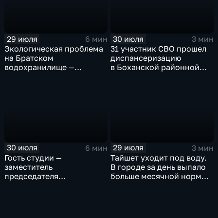
29 июля
30 июля
6 мин
3 мин
Экологическая проблема
31 участник СВО прошел
на Братском
диспансеризацию
водохранилище —
в Боханской районной
нашествие бакланов
больнице
привело к падению улова
рыбы
30 июля
29 июля
6 мин
3 мин
Гость студии —
Тайшет уходит под воду.
заместитель
В городе за день выпало
председателя
больше месячной нормы
правительства Иркутской
осадков
области Наталья
Дикусарова