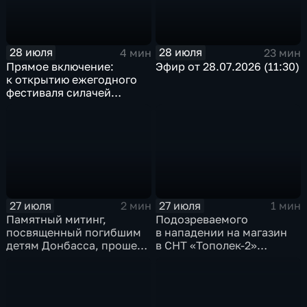
28 июля
28 июля
4 мин
23 мин
Прямое включение:
Эфир от 28.07.2026 (11:30)
к открытию ежегодного
фестиваля силачей
«Владимиръ» в эти
минуты готовятся
на территории
Каштаковской рощи
в предместье Рабочее
27 июля
27 июля
2 мин
1 мин
Памятный митинг,
Подозреваемого
посвященный погибшим
в нападении на магазин
детям Донбасса, прошел
в СНТ «Тополек-2»
сегодня в Иркутске
задержали в Иркутске