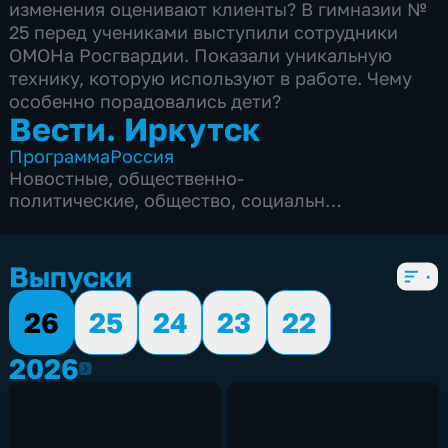
изменения оценивают клиенты? В гимназии №
25 перед учениками выступили сотрудники
ОМОНа Росгвардии. Показали уникальную
технику, которую используют в работе. Чему
особенно порадовались дети?
Вести. Иркутск
Программа
Россия
Новостные
,
общественно-
политические
,
общество
,
социально-
экономические
,
5 сезонов, 5528 выпусков
Выпуски
26
25
24
23
22
2026
2026