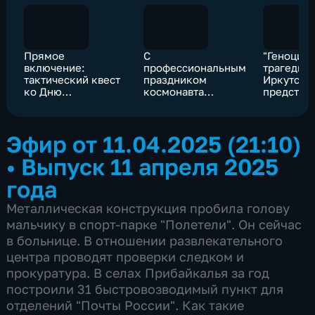
Прямое
С
"Геноцид 
включение:
профессиональным
трагедии"
тактический квест
праздником
Иркутске
ко Дню
космонавта
представ
космонавтики
Александра
рассекре
Полещука
документ
поздравил
уголовны
Эфир от 11.04.2025 (21:10)
губернатор Игорь
изменник
Кобзев
Родины
•
Выпуск 11 апреля 2025
года
Металлическая конструкция пробила голову
мальчику в спорт-парке "Полетели". Он сейчас
в больнице. В отношении развлекательного
центра проводят проверки следком и
прокуратура. В селах Прибайкалья за год
построили 31 быстровозводимый пункт для
отделений "Почты России". Как такие