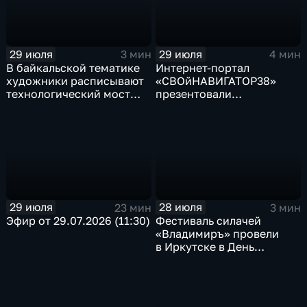
29 июля
29 июля
3 мин
4 мин
В байкальской тематике
Интернет-портал
художники расписывают
«СВОйНАВИГАТОР38»
технологический мост
презентовали
через реку Ушаковку
в правительстве
в Иркутске
Иркутской области
29 июля
28 июля
23 мин
3 мин
Эфир от 29.07.2026 (11:30)
Фестиваль силачей
«Владимиръ» провели
в Иркутске в День
Крещения Руси