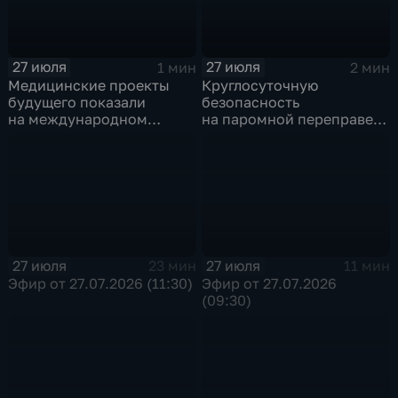
27 июля
27 июля
1 мин
2 мин
Медицинские проекты
Круглосуточную
будущего показали
безопасность
на международном
на паромной переправе
конгрессе роботической
к острову Ольхон в разгар
хирургии
туристического сезона
обеспечивают
сотрудники ОМОН
Росгвардии
27 июля
27 июля
23 мин
11 мин
Эфир от 27.07.2026 (11:30)
Эфир от 27.07.2026
(09:30)