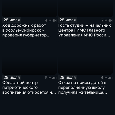
28 июля
28 июля
4 мин
7 мин
Ход дорожных работ
Гость студии — начальник
в Усолье-Сибирском
Центра ГИМС Главного
проверил губернатор
Управления МЧС России
Иркутской области
по Иркутской области
Андрей Карепов
28 июля
28 июля
5 мин
4 мин
Областной центр
Отказ на прием детей в
патриотического
переполненную школу
воспитания откроется на
получила жительница
базе иркутского Дома
Грановщины Ольга Джура
офицеров