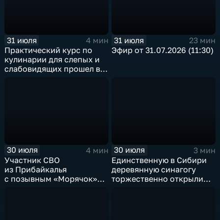
31 июля
31 июля
4 мин
23 мин
Практический курс по
Эфир от 31.07.2026 (11:30)
кулинарии для слепых и
слабовидящих прошел в
Иркутске
30 июля
30 июля
4 мин
3 мин
Участник СВО
Единственную в Сибири
из Прибайкалья
деревянную синагогу
с позывным «Морячок»
торжественно открыли
и губернатор Игорь
в архитектурно-
Кобзев встретились
этнографическом музее
в Иркутске
«Тальцы»