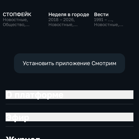
СТОПФЕЙК
Неделя в городе
Вести
Новостные,
2018 – 2026
,
1991 – …
,
Общество,
Новостные,
Новостные,
общественно-
Общество,
Общественно-
политические
общественно-
политические,
политические
социально-
экономические
Установить приложение Смотрим
О платформе
Эфир