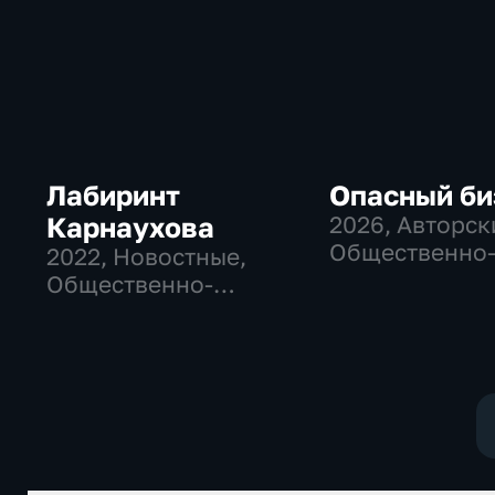
Лабиринт
Опасный би
Карнаухова
2026
, Авторск
Общественно
2022
, Новостные,
политические
Общественно-
политические