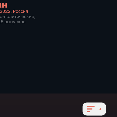
ан
2022
,
Россия
о-политические
,
715 выпусков