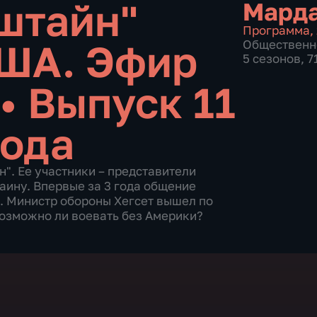
штайн"
Мард
Программа
,
США. Эфир
Общественн
5 сезонов, 
•
Выпуск 11
года
". Ее участники – представители
ину. Впервые за 3 года общение
. Министр обороны Хегсет вышел по
возможно ли воевать без Америки?