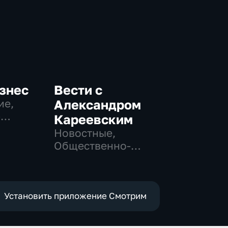
знес
Вести с
ие,
Александром
-
Кареевским
Новостные,
Общественно-
политические
Установить приложение Смотрим