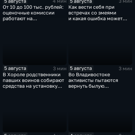
5 августа
5 августа
4 мин
3 мин
От 10 до 100 тыс. рублей:
Как вести себя при
оценочные комиссии
встречах со змеями
работают на
и какая ошибка может
пострадавших от паводка
стоить жизни в случае
территориях в Приморье
укуса?
5 августа
5 августа
3 мин
3 мин
В Хороле родственники
Во Владивостоке
павших воинов собирают
активисты пытаются
средства на установку
вернуть былую
мемориала героям СВО
уникальность пляжу в
бухте Стеклянная