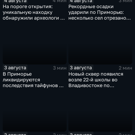
4 августа
4 августа
4 мин
3 мин
На пороге открытия:
Рекордные осадки
уникальную находку
ударили по Приморью:
обнаружили археологи на
несколько сел отрезано
раскопе Криничного
от большой земли
городища
3 августа
3 августа
3 мин
2 мин
В Приморье
Новый сквер появился
ликвидируются
возле 22-й школы во
последствия тайфунов и
Владивостоке по
готовятся противостоять
программе "Молодежный
новым паводкам
бюджет"
3 августа
3 августа