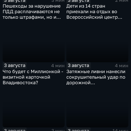
3 мин
2 мин
Пешеходы за нарушение
Дети из 14 стран
ПДД расплачиваются не
приехали на отдых во
только штрафами, но и
Всероссийский центр
жизнью
"Океан"
3 августа
3 августа
4 мин
4 мин
Что будет с Миллионкой -
Затяжные ливни нанесли
визитной карточкой
сокрушительный удар по
Владивостока?
дорожной
инфраструктуре
Приморья
3 августа
3 августа
3 мин
14 мин