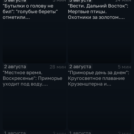
"Бутылки о голову не
"Вести. Дальний Восток":
бил": "голубые береты"
Мертвые птицы.
отметили
Охотники за золотом.
профессиональный
Реки выходят из берегов
праздник
2 августа
2 августа
28 мин
5 мин
"Местное время.
"Приморье день за днем":
Воскресенье": Приморье
Кругосветное плавание
уходит под воду.
Крузенштерна и
Трагическая гибель
Маньчжурская операция
Эдуарда Сандлера.
Жертвы "тихой охоты"
1 августа
1 августа
3 мин
2 мин