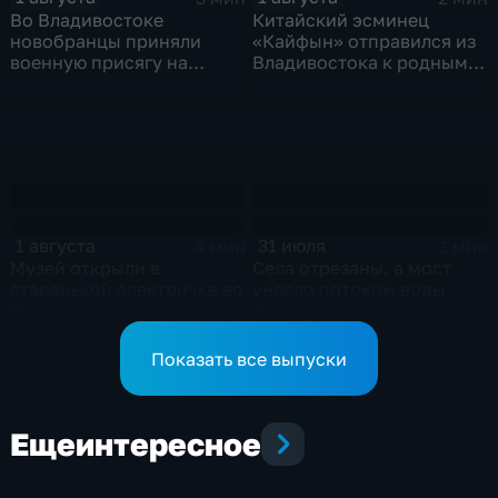
Во Владивостоке
Китайский эсминец
новобранцы приняли
«Кайфын» отправился из
военную присягу на
Владивостока к родным
Ворошиловской батарее
берегам
1 августа
31 июля
4 мин
3 мин
Музей открыли в
Села отрезаны, а мост
старенькой электричке во
унесло потоком воды:
Владивостоке
Приморье начало тонуть
после прошедших ливней
Показать все выпуски
Еще
интересное