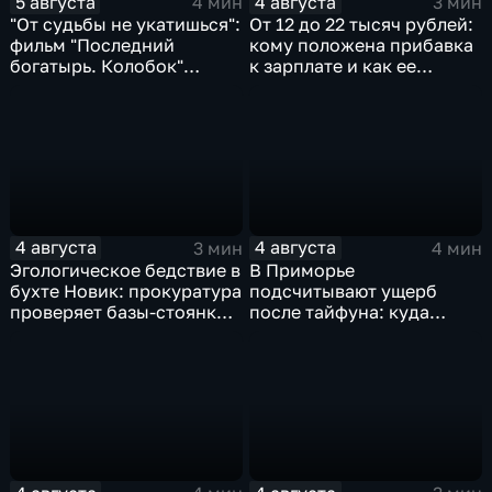
5 августа
4 августа
4 мин
3 мин
"От судьбы не укатишься":
От 12 до 22 тысяч рублей:
фильм "Последний
кому положена прибавка
богатырь. Колобок"
к зарплате и как ее
впервые на больших
получить?
экранах
4 августа
4 августа
3 мин
4 мин
Эгологическое бедствие в
В Приморье
бухте Новик: прокуратура
подсчитывают ущерб
проверяет базы-стоянки
после тайфуна: куда
маломерных судов
обращаться за
компенсацией?