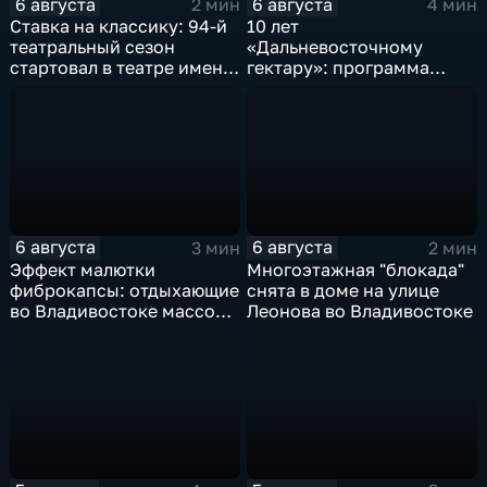
6 августа
6 августа
2 мин
4 мин
Ставка на классику: 94-й
10 лет
театральный сезон
«Дальневосточному
стартовал в театре имени
гектару»: программа
М. Горького
становится более
востребованной
6 августа
6 августа
3 мин
2 мин
Эффект малютки
Многоэтажная "блокада"
фиброкапсы: отдыхающие
снята в доме на улице
во Владивостоке массово
Леонова во Владивостоке
сталкиваются со
странным явлением