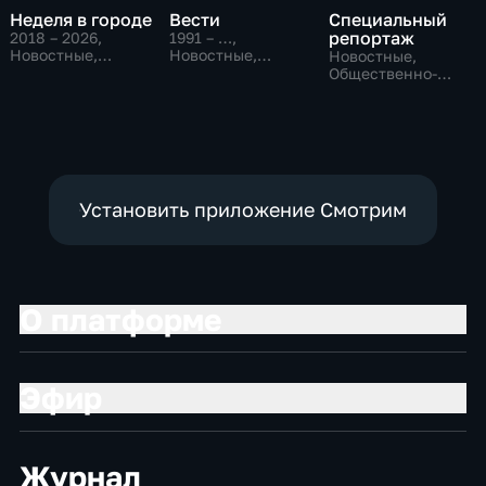
Неделя в городе
Вести
Специальный
репортаж
2018 – 2026
,
1991 – …
,
Новостные,
Новостные,
Новостные,
Общество,
Общественно-
Общественно-
общественно-
политические,
политические,
политические
социально-
социально-
экономические
экономические
Установить приложение Смотрим
О платформе
Эфир
Журнал