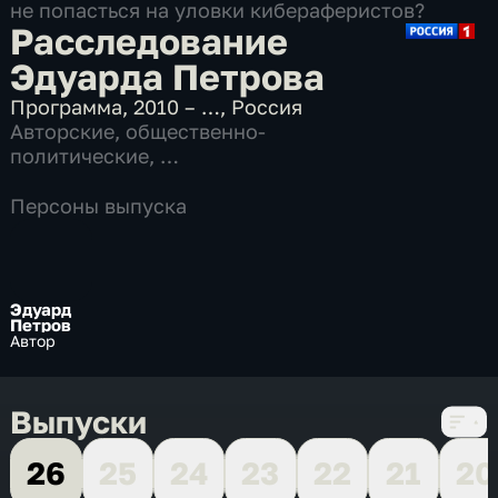
не попасться на уловки кибераферистов?
Расследование
Эдуарда Петрова
Программа
,
2010 – …
,
Россия
Авторские
,
общественно-
политические
,
17 сезонов, 287 выпусков
Персоны выпуска
Эдуард
Петров
Автор
Выпуски
26
25
24
23
22
21
20