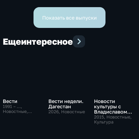
2026
Показать все выпуски
Еще
интересное
Вести
Вести недели.
Новости
Дагестан
культуры с
1991 – …
,
Новостные,
Владиславом
2026
, Новостные
Общественно-
Флярковским
2015
, Новостные,
политические,
Культура
социально-
экономические