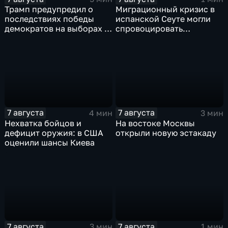
Трамп предупредил о
Миграционный кризис в
последствиях победы
испанской Сеуте могли
демократов на выборах в
спровоцировать
Сенат.
спецслужбы Израиля
7 августа
7 августа
4 мин
3 мин
Нехватка бойцов и
На востоке Москвы
дефицит оружия: в США
открыли новую эстакаду
оценили шансы Киева
7 августа
7 августа
3 мин
1 мин