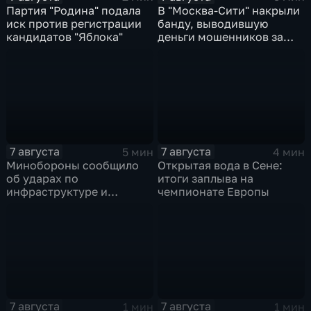
Партия "Родина" подала
В "Москва‑Сити" накрыли
иск против регистрации
банду, выводившую
кандидатов "Яблока"
деньги мошенников за
рубеж
7 августа
7 августа
5 мин
4 мин
Минобороны сообщило
Открытая вода в Сене:
об ударах по
итоги заплыва на
инфраструктуре и
чемпионате Европы
военной технике ВСУ
7 августа
7 августа
1 мин
1 мин