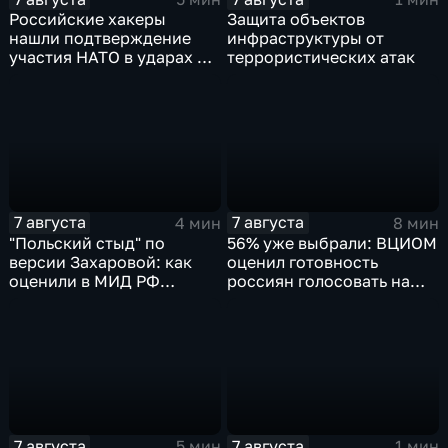
Российские хакеры
Защита объектов
нашли подтверждение
инфраструктуры от
участия НАТО в ударах по
террористических атак
России
7 августа
7 августа
4 мин
8 мин
"Польский стыд" по
56% уже выбрали: ВЦИОМ
версии Захаровой: как
оценил готовность
оценили в МИД РФ
россиян голосовать на
скандальную речь
выборах в Госдуму
Навроцкого
7 августа
7 августа
5 мин
1 мин