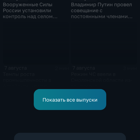
Вооруженные Силы
Владимир Путин провел
России установили
совещание с
контроль над селом
постоянными членами
Анискино в Харьковской
Совета безопасности
области
России
7 августа
7 августа
2 мин
3 мин
Темпы роста
Режим ЧС ввели в
промышленности в
Смоленской области из-
Алтайском крае в
за урагана
нынешнем году уже выше
среднего
Показать все выпуски