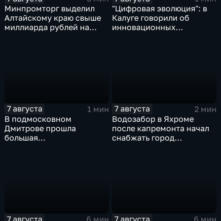
Минпромторг выделил
"Цифровая эволюция": в
Алтайскому краю свыше
Калуге говорили об
миллиарда рублей на
инновационных
промразвитие
IT‑проектах
7 августа
7 августа
1 мин
2 мин
В подмосковном
Водозабор в Яхроме
Дмитрове прошла
после капремонта начал
большая
снабжать город
агропромышленная
качественной водой
выставка
7 августа
7 августа
6 мин
6 мин