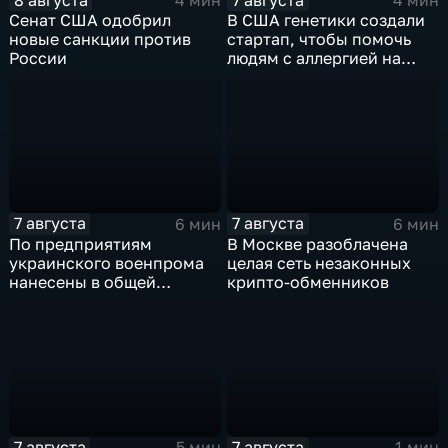
4 мин
4 мин
Сенат США одобрил
В США генетики создали
новые санкции против
стартап, чтобы помочь
России
людям с аллергией на
собак
7 августа
7 августа
6 мин
6 мин
По предприятиям
В Москве разоблачена
украинского военпрома
целая сеть незаконных
нанесены в общей
крипто-обменников
сложности более 10-ти
массированных и
групповых ударов
7 августа
7 августа
5 мин
1 мин