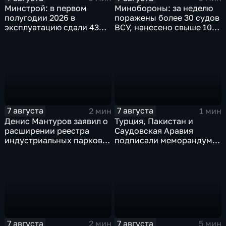
Минстрой: в первом
Минобороны: за неделю
полугодии 2026 в
поражены более 30 судов
эксплуатацию сдали 43
ВСУ, нанесено свыше 10
миллиона "квадратов"
ударов по ключевым
объектам
7 августа
7 августа
2 мин
1 мин
Денис Мантуров заявил о
Турция, Пакистан и
расширении реестра
Саудовская Аравия
индустриальных парков в
подписали меморандум о
Ярославской области
коллективной обороне
7 августа
7 августа
2 мин
5 мин