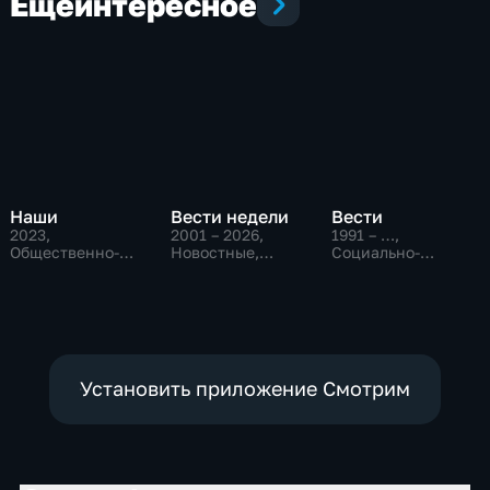
Еще
интересное
Наши
Вести недели
Вести
2023
,
2001 – 2026
,
1991 – …
,
Общественно-
Новостные,
Социально-
политические
Общественно-
экономические,
политические
Новостные,
общественно-
политические
Установить приложение Смотрим