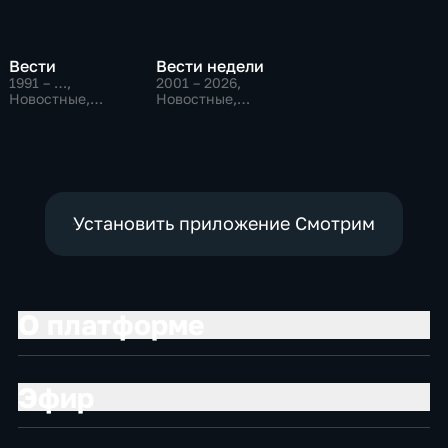
Вести
Вести недели
1991 – …
,
2001 – 2026
,
Новостные,
Новостные,
Общественно-
Общественно-
политические,
политические
социально-
экономические
Установить приложение Смотрим
О платформе
Эфир