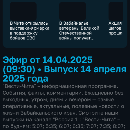
В Чите открылась
В Забайкалье
Акция «10
выставка-ярмарка
ветераны Великой
шагов к 
в поддержку
Отечественной
прошла в
бойцов СВО
войны получат
выплаты в честь
юбилея Победы
Эфир от 14.04.2025
(09:30)
•
Выпуск 14 апреля
2025 года
"Вести-Чита" – информационная программа.
События, факты, комментарии. Ежедневно без
выходных, утром, днем и вечером — самые
оперативные, актуальные, полезные новости о
жизни Забайкальского края. Смотрите наши
выпуски на канале "Россия 1": "Вести-Чита" –
по будням: 5:07; 5:35; 6:07; 6:35; 7:07; 7:35; 8:07;