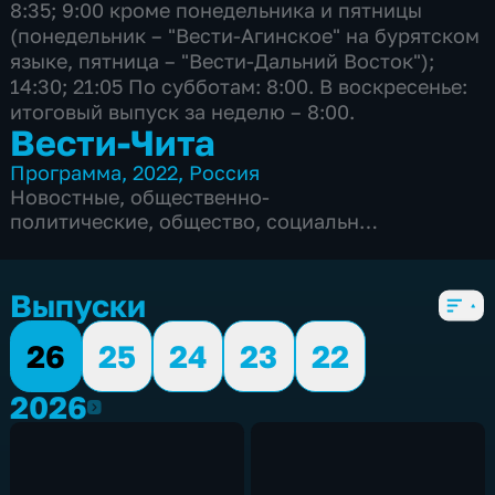
8:35; 9:00 кроме понедельника и пятницы
(понедельник – "Вести-Агинское" на бурятском
языке, пятница – "Вести-Дальний Восток");
14:30; 21:05 По субботам: 8:00. В воскресенье:
итоговый выпуск за неделю – 8:00.
Вести-Чита
Программа
,
2022
,
Россия
Новостные
,
общественно-
политические
,
общество
,
социально-
экономические
,
5 сезонов, 2575 выпусков
Выпуски
26
25
24
23
22
2026
2026