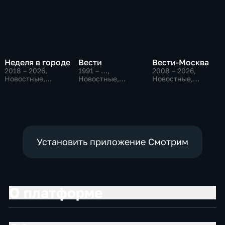
Неделя в городе
Вести
Вести-Москва
2018 – 2026
,
1991 – …
,
2008 – 2026
,
Новостные,
Новостные,
Новостные,
Общество,
Общественно-
Общественно-
общественно-
политические,
политические,
политические
социально-
социально-
экономические
экономические
Установить приложение Смотрим
О платформе