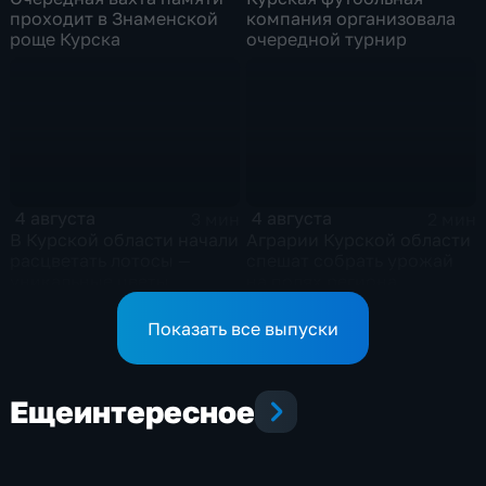
проходит в Знаменской
компания организовала
роще Курска
очередной турнир
4 августа
4 августа
3 мин
2 мин
В Курской области начали
Аграрии Курской области
расцветать лотосы —
спешат собрать урожай
уникальные цветы
на полях региона
Показать все выпуски
Еще
интересное