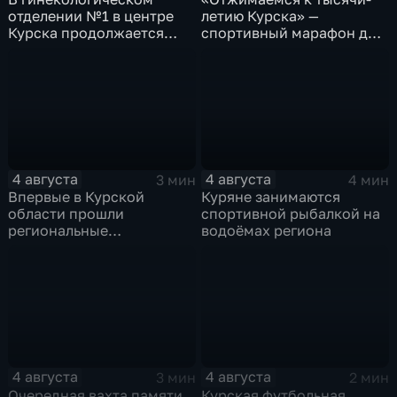
отделении №1 в центре
летию Курска» —
Курска продолжается
спортивный марафон для
реконструкция
горожан
4 августа
4 августа
3 мин
4 мин
Впервые в Курской
Куряне занимаются
области прошли
спортивной рыбалкой на
региональные
водоёмах региона
соревнования по
мотоджимхане
4 августа
4 августа
3 мин
2 мин
Очередная вахта памяти
Курская футбольная