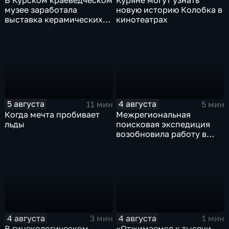
В Курском краеведческом
Куряне могут узнать
музее заработала
новую историю Колобка в
выставка керамических
кинотеатрах
игрушек в традиционных
нарядах нашего края
5 августа
4 августа
11 мин
5 мин
Когда мечта пробивает
Межрегиональная
льды
поисковая экспедиция
возобновила работу в
Знаменской роще Курска
4 августа
4 августа
3 мин
1 мин
В гинекологическом
«Отжимаемся к тысячи-