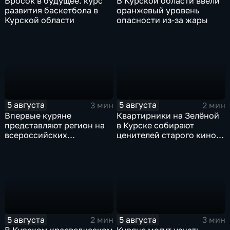
Бросок в будущее: курс
В Курской области ввели
развития баскетбола в
оранжевый уровень
Курской области
опасности из-за жары
5 августа
5 августа
3 мин
2 мин
Впервые куряне
Квартирники на Зелёной
представляют регион на
в Курске собирают
всероссийских
ценителей старого кино
юношеских
уже 8 лет
соревнованиях по игре в
лапту
5 августа
5 августа
2 мин
3 мин