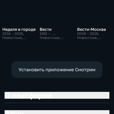
Неделя в городе
Вести
Вести-Москва
2018 – 2026
,
1991 – …
,
2008 – 2026
,
Новостные,
Новостные,
Новостные,
Общество,
Общественно-
Общественно-
общественно-
политические,
политические,
политические
социально-
социально-
экономические
экономические
Установить приложение Смотрим
О платформе
Эфир