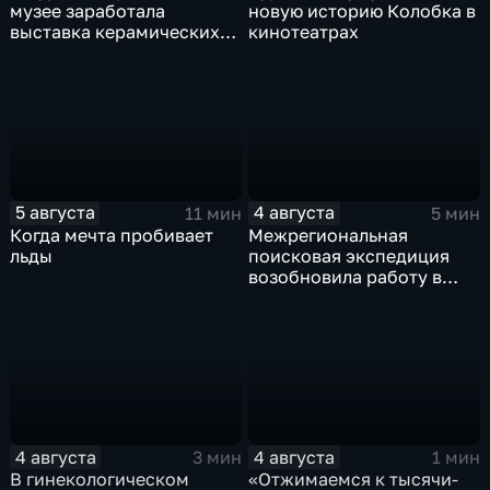
музее заработала
новую историю Колобка в
выставка керамических
кинотеатрах
игрушек в традиционных
нарядах нашего края
5 августа
4 августа
11 мин
5 мин
Когда мечта пробивает
Межрегиональная
льды
поисковая экспедиция
возобновила работу в
Знаменской роще Курска
4 августа
4 августа
3 мин
1 мин
В гинекологическом
«Отжимаемся к тысячи-