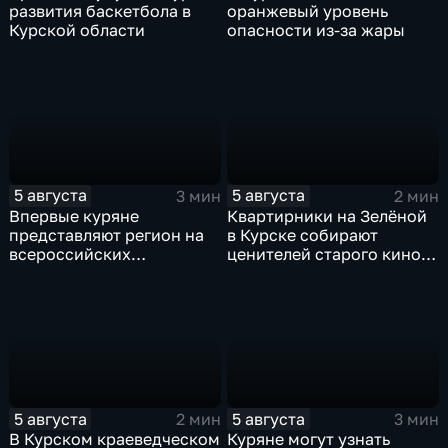
развития баскетбола в
оранжевый уровень
Курской области
опасности из-за жары
5 августа
5 августа
3 мин
2 мин
Впервые куряне
Квартирники на Зелёной
представляют регион на
в Курске собирают
всероссийских
ценителей старого кино
юношеских
уже 8 лет
соревнованиях по игре в
лапту
5 августа
5 августа
2 мин
3 мин
В Курском краеведческом
Куряне могут узнать