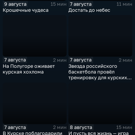
9 августа
7 августа
15 мин
11 мин
Крошечные чудеса
Достать до небес
7 августа
7 августа
2 мин
2 мин
На Полугоре оживает
Звезда российского
курская хохлома
баскетбола провёл
тренировку для курских
юниоров
7 августа
8 августа
2 мин
15 мин
В Курске поблагодарили
И пусть вся жизнь — игра