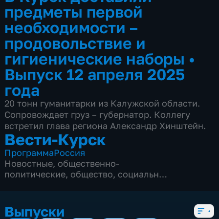
предметы первой
необходимости –
продовольствие и
гигиенические наборы
•
Выпуск 12 апреля 2025
года
20 тонн гуманитарки из Калужской области.
Сопровождает груз – губернатор. Коллегу
встретил глава региона Александр Хинштейн.
Вести-Курск
Программа
Россия
Новостные
,
общественно-
политические
,
общество
,
социально-
экономические
,
5 сезонов, 12979 выпусков
Выпуски