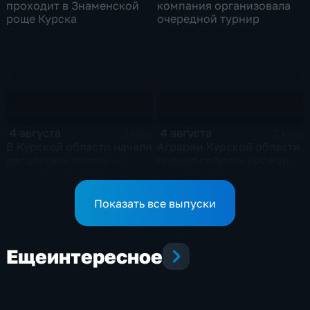
проходит в Знаменской
компания организовала
роще Курска
очередной турнир
4 августа
4 августа
3 мин
2 мин
В Курской области начали
Аграрии Курской области
расцветать лотосы —
спешат собрать урожай
уникальные цветы
на полях региона
Показать все выпуски
Еще
интересное