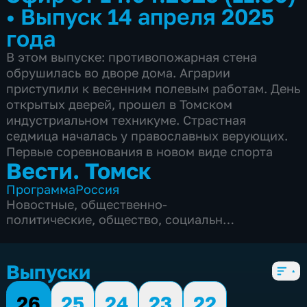
•
Выпуск 14 апреля 2025
года
В этом выпуске: противопожарная стена
обрушилась во дворе дома. Аграрии
приступили к весенним полевым работам. День
открытых дверей, прошел в Томском
индустриальном техникуме. Страстная
седмица началась у православных верующих.
Первые соревнования в новом виде спорта
Вести. Томск
Программа
Россия
Новостные
,
общественно-
политические
,
общество
,
социально-
экономические
,
5 сезонов, 3297 выпусков
Выпуски
26
25
24
23
22