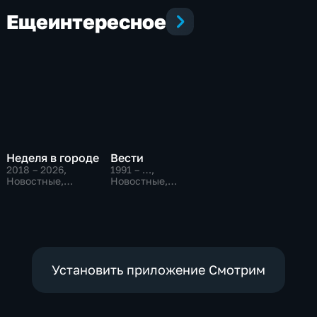
Еще
интересное
Неделя в городе
Вести
2018 – 2026
,
1991 – …
,
Новостные,
Новостные,
Общественно-
Общественно-
политические,
политические,
общество
социально-
экономические
Установить приложение Смотрим