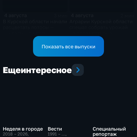
4 августа
4 августа
3 мин
2 мин
В Курской области начали
Аграрии Курской области
расцветать лотосы —
спешат собрать урожай
уникальные цветы
на полях региона
Показать все выпуски
Еще
интересное
Неделя в городе
Вести
Специальный
репортаж
2018 – 2026
,
1991 – …
,