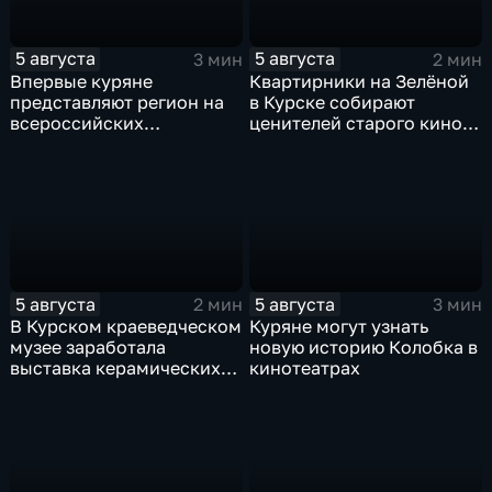
5 августа
5 августа
3 мин
2 мин
Впервые куряне
Квартирники на Зелёной
представляют регион на
в Курске собирают
всероссийских
ценителей старого кино
юношеских
уже 8 лет
соревнованиях по игре в
лапту
5 августа
5 августа
2 мин
3 мин
В Курском краеведческом
Куряне могут узнать
музее заработала
новую историю Колобка в
выставка керамических
кинотеатрах
игрушек в традиционных
нарядах нашего края