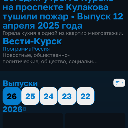
на проспекте Кулакова
тушили пожар
•
Выпуск 12
апреля 2025 года
Горела кухня в одной из квартир многоэтажки.
Вести-Курск
Программа
Россия
Новостные
,
общественно-
политические
,
общество
,
социально-
экономические
,
5 сезонов, 12979 выпусков
Выпуски
26
25
24
23
22
2026
2026