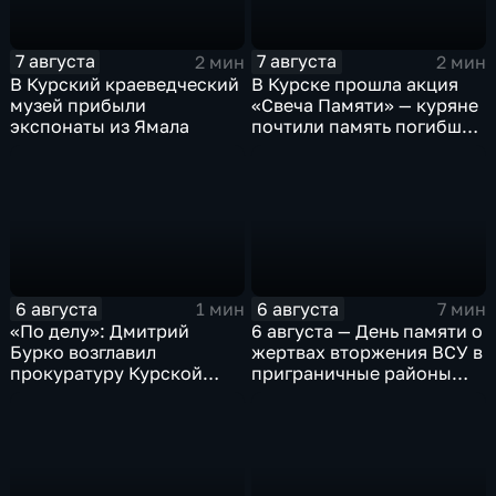
7 августа
7 августа
2 мин
2 мин
В Курский краеведческий
В Курске прошла акция
музей прибыли
«Свеча Памяти» — куряне
экспонаты из Ямала
почтили память погибших
в результате вторжения
ВСУ
6 августа
6 августа
1 мин
7 мин
«По делу»: Дмитрий
6 августа — День памяти о
Бурко возглавил
жертвах вторжения ВСУ в
прокуратуру Курской
приграничные районы
области
Курской области