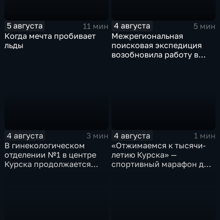
5 августа
4 августа
11 мин
5 мин
Когда мечта пробивает
Межрегиональная
льды
поисковая экспедиция
возобновила работу в
Знаменской роще Курска
4 августа
4 августа
3 мин
1 мин
В гинекологическом
«Отжимаемся к тысячи-
отделении №1 в центре
летию Курска» —
Курска продолжается
спортивный марафон для
реконструкция
горожан