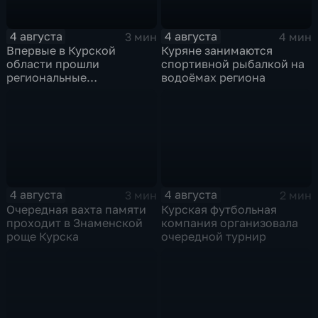
4 августа
4 августа
3 мин
4 мин
Впервые в Курской
Куряне занимаются
области прошли
спортивной рыбалкой на
региональные
водоёмах региона
соревнования по
мотоджимхане
4 августа
4 августа
3 мин
2 мин
Очередная вахта памяти
Курская футбольная
проходит в Знаменской
компания организовала
роще Курска
очередной турнир