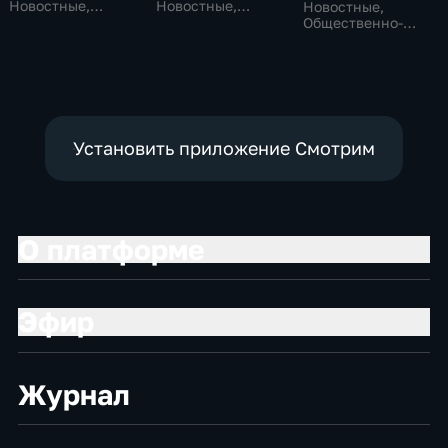
Новостные,
Новостные,
Новостные,
Общество,
Общественно-
Общественно-
общественно-
политические,
политические,
политические
социально-
социально-
экономические
экономические
Установить приложение Смотрим
О платформе
Эфир
Журнал