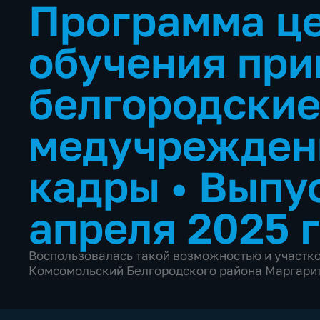
Программа ц
обучения при
белгородски
медучрежден
кадры
•
Выпус
апреля 2025 
Воспользовалась такой возможностью и участк
Комсомольский Белгородского района Маргарит