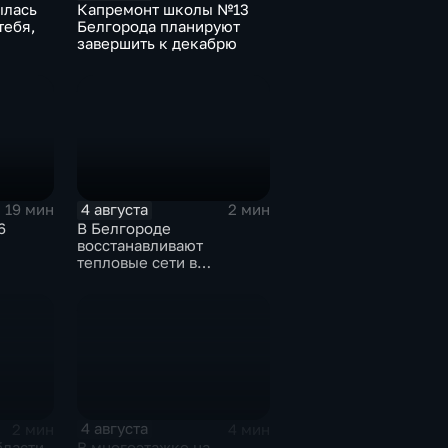
ылась
Капремонт школы №13
тебя,
Белгорода планируют
завершить к декабрю
4 августа
19 мин
2 мин
6
В Белгороде
восстанавливают
тепловые сети в
Заводском переулке
4 августа
2 мин
4 мин
бласти
В многоэтажке на