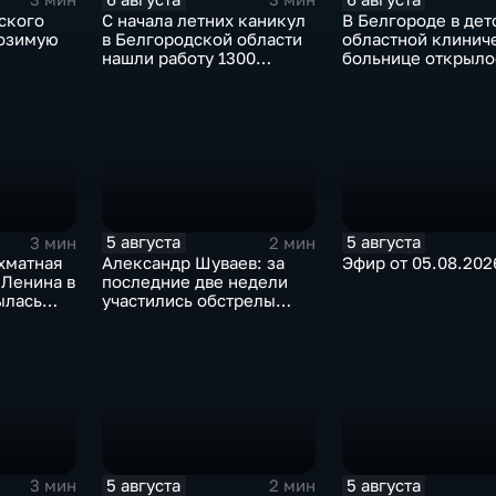
ского
С начала летних каникул
В Белгороде в дет
 озимую
в Белгородской области
областной клинич
нашли работу 1300
больнице открыло
подростков
новое модульное
приемное отделен
5 августа
5 августа
3 мин
2 мин
хматная
Александр Шуваев: за
Эфир от 05.08.202
 Ленина в
последние две недели
участились обстрелы
Белгородской области
5 августа
5 августа
3 мин
2 мин