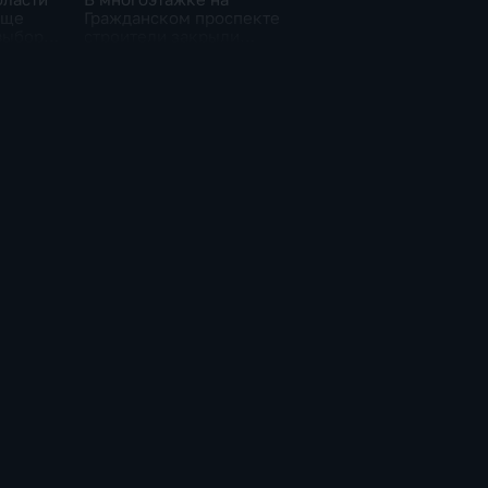
еще
Гражданском проспекте
 выборы
строители закрыли
ы
тепловой контур по
временной схеме