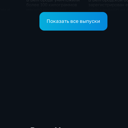
более 100 килограммов
зарегистрирован 
сии и
мясной продукции
один кандидат на
жно
неизвестного
в депутаты Госдум
востоять
происхождения
Показать все выпуски
формации