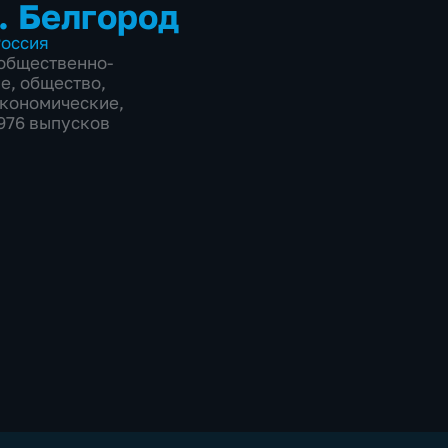
. Белгород
оссия
общественно-
ие
,
общество
,
экономические
,
9976 выпусков