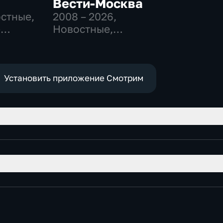
Вести-Москва
остные,
2008 – 2026
,
-
Новостные,
,
Общественно-
политические,
е
социально-
экономические
Установить приложение Смотрим