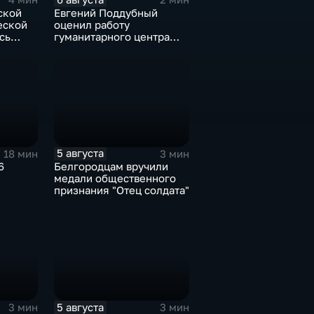
ской
Евгений Поддубный
еской
оценил работу
сь
гуманитарного центра
в Грайворонском округе
ие
5 августа
18 мин
3 мин
6
Белгородцам вручили
медали общественного
признания "Отец солдата"
5 августа
3 мин
3 мин