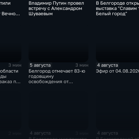
чтили
Владимир Путин провел
В Белгороде откр
встречу с Александром
выставка "Славим 
 Вечного
Шуваевым
Белый город"
5 августа
4 августа
3 мин
3 мин
 области
Белгород отмечает 83-ю
Эфир от 04.08.202
оды
годовщину
заказ по
освобождения от
овых
немецко-фашистских
укций
захватчиков
4 августа
4 августа
2 мин
3 мин
В Белгороде уничтожили
В Белгородской о