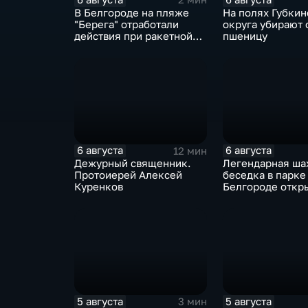
В Белгороде на пляже
На полях Губкин
"Берега" отработали
округа убирают
действия при ракетной
пшеницу
опасности
6 августа
6 августа
12 мин
Дежурный священник.
Легендарная ша
Протоиерей Алексей
беседка в парке
Куренков
Белгороде открылась
после большой
реконструкции
5 августа
5 августа
3 мин