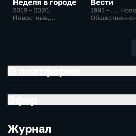
Неделя в городе
Вести
2018 – 2026
,
1991 – …
, Нов
Новостные,
Общественно
Общество,
политические
общественно-
социально-
политические
экономически
О платформе
Эфир
Журнал