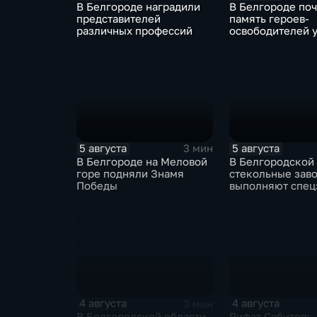
В Белгороде наградили
В Белгороде по
представителей
память героев-
различных профессий
освободителей у
огня
5 августа
5 августа
3 мин
В Белгороде на Меловой
В Белгородской
горе подняли Знамя
стекольные зав
Победы
выполняют спец
изготовлению н
оконных констр
4 августа
4 августа
3 мин
В Белгородской области
Рифат Сабитов: