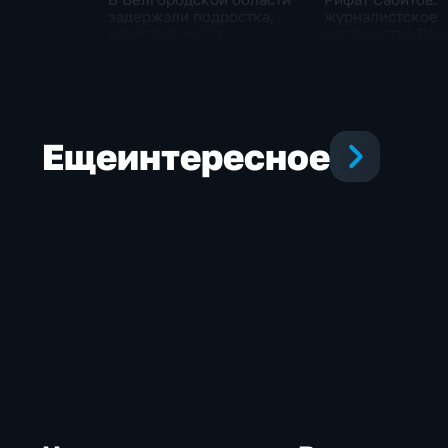
задержали подростка,
журналистское
завербованного
сообщество Рос
Украиной через чат
Казахстана дол
знакомств "Дайвинчик"
совместно проти
фейкам и дезин
Еще
интересное