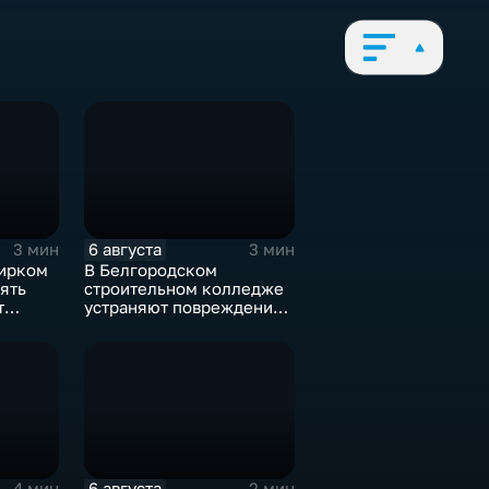
6 августа
3 мин
3 мин
ирком
В Белгородском
ять
строительном колледже
т
устраняют повреждения
после атаки ВСУ
6 августа
4 мин
2 мин