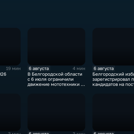
6 августа
6 августа
19 мин
4 мин
026
В Белгородской области
Белгородский изб
с 6 июля ограничили
зарегистрировал п
движение мототехники в
кандидатов на пос
ночное время
губернатора
6 августа
6 августа
3 мин
3 мин