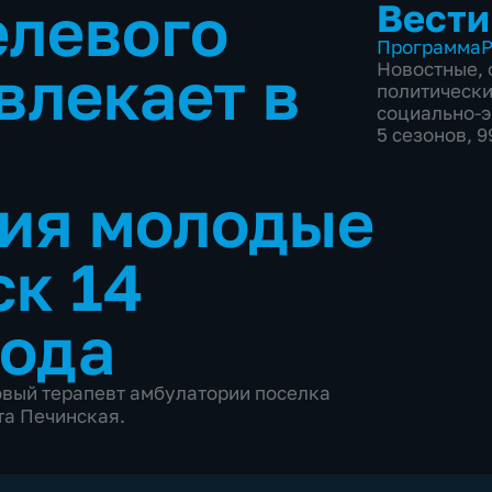
елевого
Вести
Программа
Р
влекает в
Новостные
,
политическ
социально-
е
5 сезонов, 
ия молодые
к 14
года
овый терапевт амбулатории поселка
а Печинская.