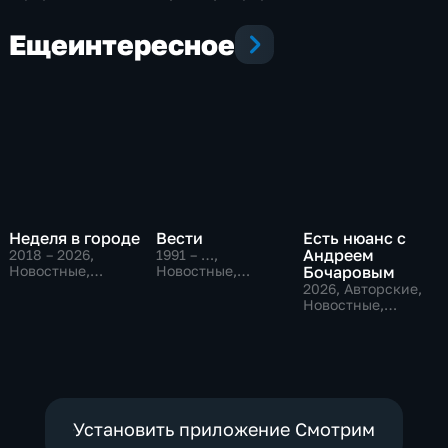
Еще
интересное
Неделя в городе
Вести
Есть нюанс с
Андреем
2018 – 2026
,
1991 – …
,
Новостные,
Новостные,
Бочаровым
Общество,
Общественно-
2026
, Авторские,
общественно-
политические,
Новостные,
политические
социально-
общественно-
экономические
политические
Установить приложение Смотрим