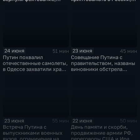
Дитер Болен влип
ПМЮФ открылся в СПб
24 июня
23 июня
51 мин
45 мин
Путин похвалил
Совещание Путина с
отечественные самолеты,
правительством, названы
в Одессе захватили храм,
виновники обстрела
Гданьск без Зеленского
детей, похороны юного
героя в Ингушетии
23 июня
22 июня
55 мин
50 мин
Встреча Путина с
День памяти и скорби,
выпускниками военных
продвижение армии РФ,
вузов, ограничения на
переговоры США и Ирана,