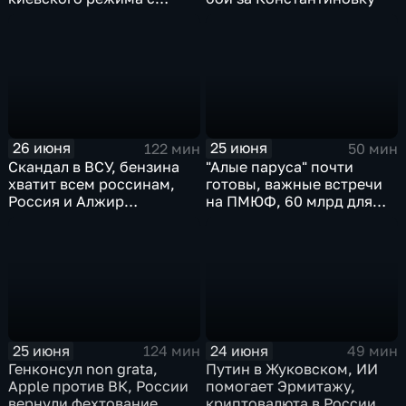
мексиканскими
наркокартелями.
26 июня
25 июня
122 мин
50 мин
Скандал в ВСУ, бензина
"Алые паруса" почти
хватит всем россинам,
готовы, важные встречи
Россия и Алжир
на ПМЮФ, 60 млрд для
наращивают торговый
аграриев
оборот
25 июня
24 июня
124 мин
49 мин
Генконсул non grata,
Путин в Жуковском, ИИ
Apple против ВК, России
помогает Эрмитажу,
вернули фехтование,
криптовалюта в России,