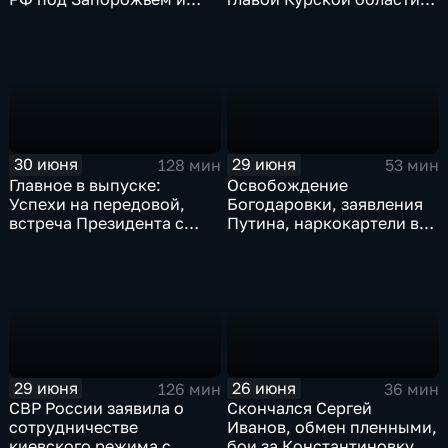
исторический рекорд
ликвидация олигарха в
Мбаппе
Монако
30 июня
29 июня
128 мин
53 мин
Главное в выпуске:
Освобождение
Успехи на передовой,
Богодаровки, заявления
встреча Президента с
Путина, наркокартели в
главой Курской области и
Киеве, ядерный вопрос
исторический теракт в
Финляндии, возвращение
Монако
пленных, шторм в Париже
и плей-офф ЧМ
29 июня
26 июня
126 мин
36 мин
СВР России заявила о
Скончался Сергей
сотрудничестве
Иванов, обмен пленными,
киевского режима с
бои за Константиновку