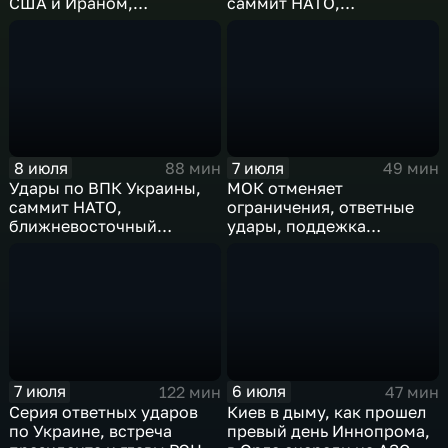
США и Ираном,
саммит НАТО,
результаты
ближневосточный
международного
конфликт, слияние
сотрудничества,
циклонов
суперциклон и эффект
Фудзивары
8 июля
7 июля
88 мин
49 мин
Удары по ВПК Украины,
МОК отменяет
саммит НАТО,
ограничения, ответные
ближневосточный
удары, поддежка
конфликт,новые драмы
экспорта, теракт в
чемпионата мира,
Монако
слияние циклонов
7 июля
6 июля
122 мин
47 мин
Серия ответных ударов
Киев в дыму, как прошел
по Украине, встреча
превый день Иннопрома,