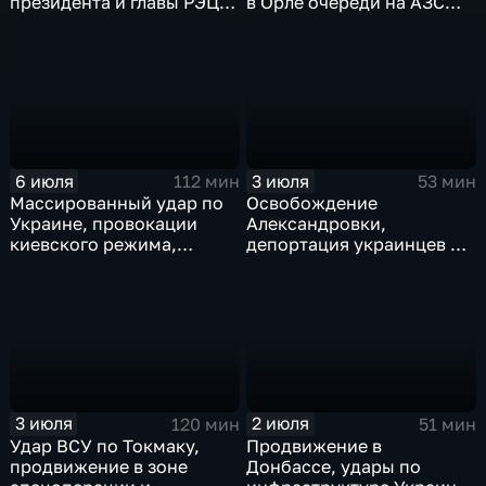
президента и главы РЭЦ,
в Орле очереди на АЗС
саммит альянса в Анкаре,
стали меньше, биохакер
теракт в Монако
Брайан Джонсон
рассказал о редкой
болезни
6 июля
3 июля
112 мин
53 мин
Массированный удар по
Освобождение
Украине, провокации
Александровки,
киевского режима,
депортация украинцев из
развитие регионов
Германии и масштабные
тульские перспективы,
проекты ВТБ на Чукотке
скандал на чемпионате
мира
3 июля
2 июля
120 мин
51 мин
Удар ВСУ по Токмаку,
Продвижение в
продвижение в зоне
Донбассе, удары по