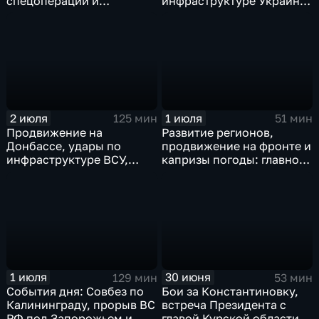
спецоперации и
инфраструктуре Украины,
прощание с Али Хаменеи
юбилей Калининградской
в Иране
области, переговоры в
Армении, рекорд Бельгии
на ЧМ и ливни в Москве.
2 июля
1 июля
125 мин
51 мин
Продвижение на
Развитие регионов,
Донбассе, удары по
продвижение на фронте и
инфраструктуре ВСУ,
капризы погоды: главное
юбилей Калининградской
к этому часу
области, визит фон дер
Ляйен в Армению, рекорд
Бельгии на ЧМ и скорые
ливни в Москве.
1 июля
30 июня
129 мин
53 мин
События дня: Совбез по
Бои за Константиновку,
Калининграду, прорыв ВС
встреча Президента с
РФ под Запорожьем и
главой Курской области и