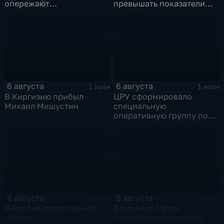
опережают
превышать показатели
среднероссийские
привлечения
показатели
инвестицийВ
6 августа
6 августа
1 мин
1 мин
В Киргизию прибыл
ЦРУ сформировало
Михаил Мишустин
специальную
оперативную группу по
смене власти на Кубе.
6 августа
6 августа
3 мин
2 мин
В России растет рынок
Владимир Путин
ипотеки
направил приветствие