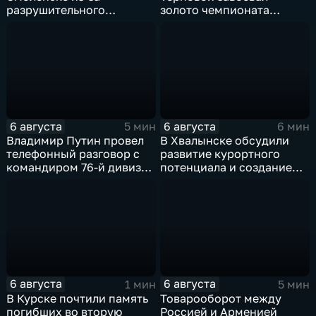
разрушительного
золото чемпионата
урагана, 15 тысяч
Европы в прыжках с 10-
жителей остались без
метровой вышки
света
6 августа
6 августа
5 мин
6 мин
Владимир Путин провел
В Хвалынске обсудили
телефонный разговор с
развитие курортного
командиром 76-й дивизии
потенциала и создание
ВДВ Абдулазизом
медицинского кластера
Шихабидовым
6 августа
6 августа
1 мин
5 мин
В Курске почтили память
Товарооборот между
погибших во вторую
Россией и Арменией