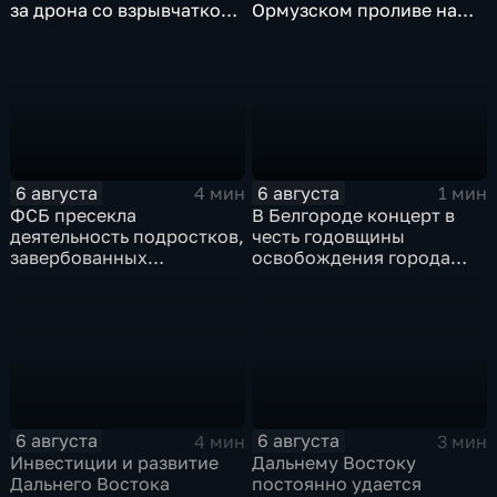
за дрона со взрывчаткой
Ормузском проливе на
рядом с украинским
фоне нехватки
грузовым самолетом
боеприпасов у США
6 августа
6 августа
4 мин
1 мин
ФСБ пресекла
В Белгороде концерт в
деятельность подростков,
честь годовщины
завербованных
освобождения города
украинскими
продолжился несмотря
спецслужбами для
на блэкаут
терактов в России
6 августа
6 августа
4 мин
3 мин
Инвестиции и развитие
Дальнему Востоку
Дальнего Востока
постоянно удается