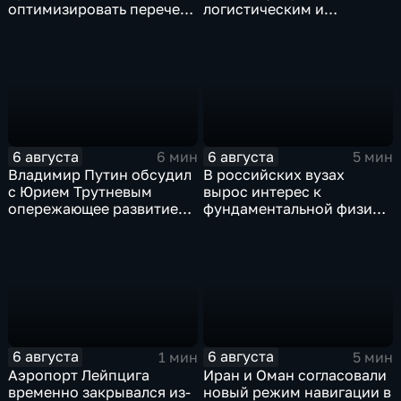
оптимизировать перечень
логистическим и
олимпиад для
энергетическим объектам
поступления в вузы
ВСУ
6 августа
6 августа
6 мин
5 мин
Владимир Путин обсудил
В российских вузах
с Юрием Трутневым
вырос интерес к
опережающее развитие
фундаментальной физике
Дальнего Востока
и авиастроению на фоне
перехода к новой модели
образования
6 августа
6 августа
1 мин
5 мин
Аэропорт Лейпцига
Иран и Оман согласовали
временно закрывался из-
новый режим навигации в