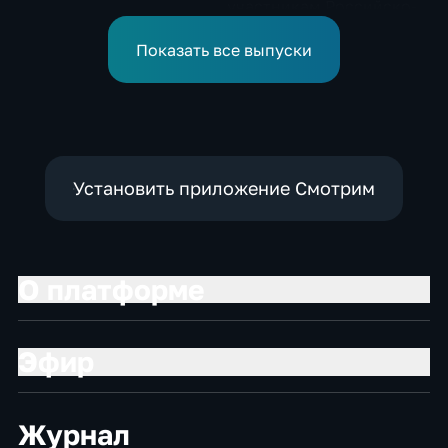
участникам Российско-
киргизского
экономического форума
Показать все выпуски
и Российско-киргизской
межрегиональной
конференции
Установить приложение Смотрим
О платформе
Эфир
Журнал