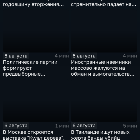
годовщину вторжения
стремительно падает на
ВСУ
фоне курса Еревана на
евроинтеграцию
6 августа
6 августа
4 мин
4 мин
Политические партии
Иностранные наемники
формируют
массово жалуются на
предвыборные
обман и вымогательство
программы на фоне роста
со стороны
электоральной
командования ВСУ
активности
6 августа
6 августа
1 мин
5 мин
В Москве откроется
В Таиланде ищут новых
выставка "Культ дерева",
жертв банды убийц