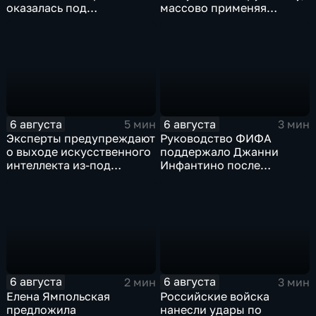
оказалась под
массово применяя
следствием по делу о
оптоволоконные дроны
коррупции
6 августа
6 августа
5 мин
3 мин
Эксперты предупреждают
Руководство ФИФА
о выходе искусственного
поддержало Джанни
интеллекта из-под
Инфантино после
контроля разработчиков
скандала с продажей
прав на чемпионаты мира
6 августа
6 августа
2 мин
3 мин
Елена Ямпольская
Российские войска
предложила
нанесли удары по