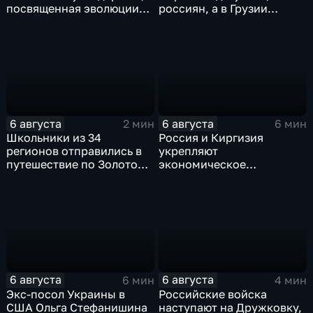
посвященная эволюции
россиян, а в Грузии
художественной
фиксируют провокации
обработки древесины
против туристов
6 августа
6 августа
2 мин
6 мин
Школьники из 34
Россия и Киргизия
регионов отправились в
укрепляют
путешествие по Золотому
экономическое
кольцу в рамках проекта
партнерство в рамках
"Кольцо Открытия"
Евразийского
экономического союза
6 августа
6 августа
6 мин
4 мин
Экс-посол Украины в
Российские войска
США Ольга Стефанишина
наступают на Дружковку,