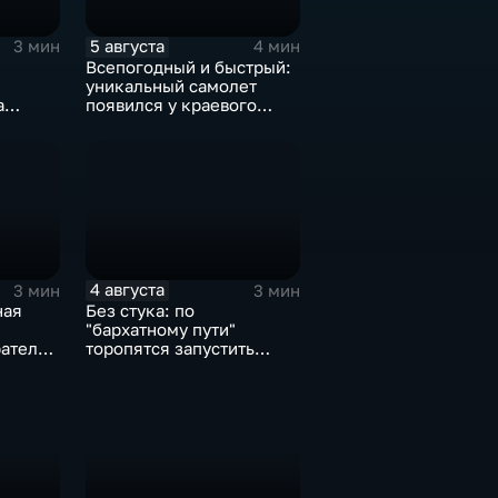
5 августа
3 мин
4 мин
Всепогодный и быстрый:
уникальный самолет
а
появился у краевого
ова
центра медицины
и
катастроф
4 августа
3 мин
3 мин
ная
Без стука: по
"бархатному пути"
атель"
торопятся запустить
трамваи с 1 сентября от
я
Волочаевской до
Гамарника