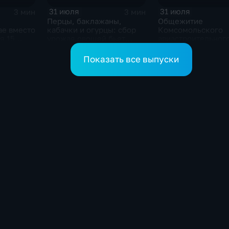
31 июля
31 июля
3 мин
3 мин
Перцы, баклажаны,
Общежитие
ае вместо
кабачки и огурцы: сбор
Комсомольского
я 15
урожая овощей бьет
авиастроительног
отающих
рекорды в Хабаровском
колледжа обновля
крае
рамках нацпроект
Показать все выпуски
"Молодежь и дети