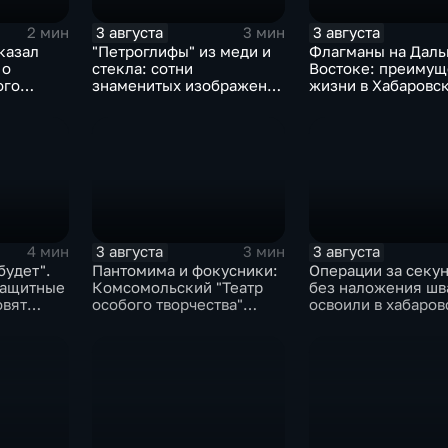
3 августа
3 августа
2 мин
3 мин
казал
"Петроглифы" из меди и
Флагманы на Дал
 о
стекла: сотни
Востоке: преимущ
ого
знаменитых изображений
жизни в Хабаровс
трова и
в эмали готовятся к
оценили федерал
выставке в Хабаровске
СМИ и блогеры
3 августа
3 августа
4 мин
3 мин
будет".
Пантомима и фокусники:
Операции за секун
защитные
Комсомольский "Театр
без наложения шв
овят
особого творчества"
освоили в хабаро
й паводка
получил гран-при за "Сон
филиале МНТК
кота Лео"
"Микрохирургии гл