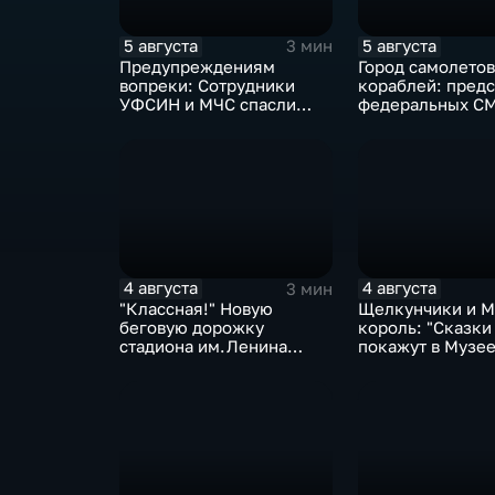
5 августа
5 августа
3 мин
Предупреждениям
Город самолетов
вопреки: Сотрудники
кораблей: предс
УФСИН и МЧС спасли
федеральных С
нескольких утопающих
блогеры посети
на острове Заячий
Комсомольск
4 августа
4 августа
3 мин
"Классная!" Новую
Щелкунчики и 
беговую дорожку
король: "Сказки
стадиона им.Ленина
покажут в Музе
оценили любители бега и
изобразительны
северной ходьбы
искусств Комсо