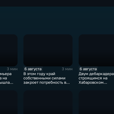
6 августа
6 августа
3 мин
3 мин
емьера
В этом году край
Двум дебаркадера
а на
собственными силами
строящимся на
вышла
закроет потребность в
Хабаровском
дний
картофеле – сразу на 82
судостроительном
бок»
процента
присвоили имена 
земляков