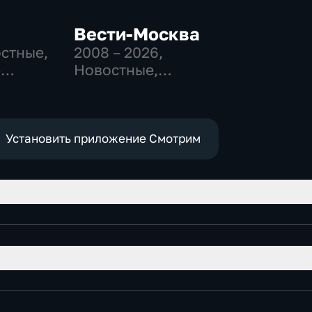
Вести-Москва
остные,
2008 – 2026
,
-
Новостные,
,
Общественно-
политические,
е
социально-
экономические
Установить приложение Смотрим