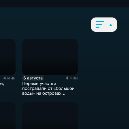
6 августа
4 мин
4 мин
м,
Первые участки
пострадали от «большой
воды» на островах
,
Большой Уссурийский,
героев-
Дачный и Кабельный