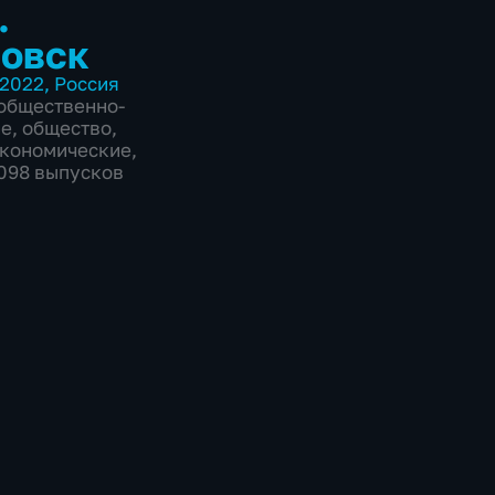
.
овск
2022
,
Россия
общественно-
ие
,
общество
,
экономические
,
6098 выпусков