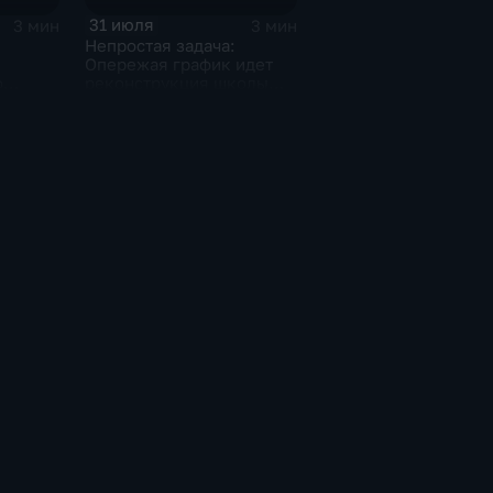
31 июля
3 мин
3 мин
Непростая задача:
Опережая график идет
о
реконструкция школы
ют в
микрорайона "Парус" в
а
Комсомольске
"