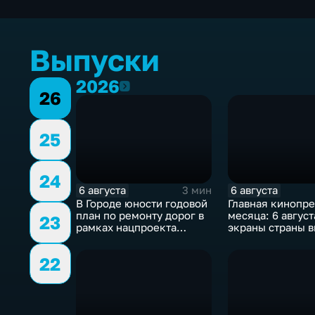
Выпуски
2026
2026
26
25
24
6 августа
6 августа
3 мин
В Городе юности годовой
Главная кинопр
план по ремонту дорог в
месяца: 6 август
23
рамках нацпроекта
экраны страны 
выполнен на 80
комедия «После
процентов
богатырь. Коло
22