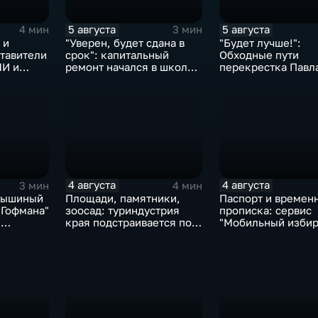
5 августа
5 августа
4 мин
3 мин
 и
"Уверен, будет сдана в
"Будет лучше!":
тавители
срок": капитальный
Обходные пути
МИ и
ремонт начался в школе
перекрестка Павл
ли
№10
Морозова - Сувор
ищут автомобили 
автобусы
4 августа
4 августа
3 мин
4 мин
Мышиный
Площади, памятники,
Паспорт и времен
 Гофмана"
зоосад: туриндустрия
прописка: сервис
е
края подстраивается под
"Мобильный избир
х
запросы гостей из
запустили в МФЦ
мольска
Гонконга
Хабаровского кра