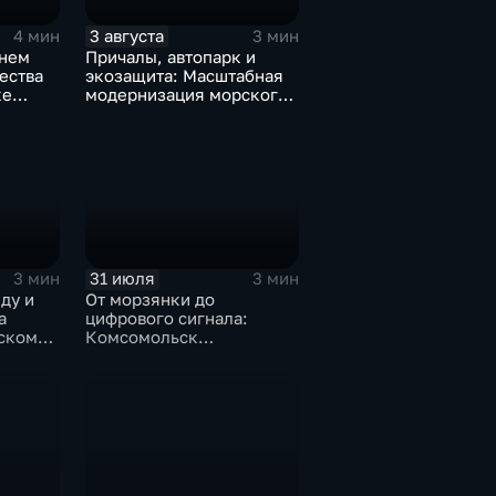
3 августа
4 мин
3 мин
ьнем
Причалы, автопарк и
ества
экозащита: Масштабная
ке
модернизация морского
ьные
терминала идет в
Советской Гавани
31 июля
3 мин
3 мин
ду и
От морзянки до
а
цифрового сигнала:
вском
Комсомольск
присоединился к
аза"
юбилейной
радиоэкспедиции РТРС