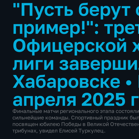
"Пусть берут 
пример!": тре
Офицерской 
лиги заверши
Хабаровске
•
апреля 2025 
Финальные матчи регионального этапа состояли
сильнейшие команды. Спортивный праздник был
посвящен юбилею Победы в Великой Отечествен
трибунах, увидел Елисей Туркулец.