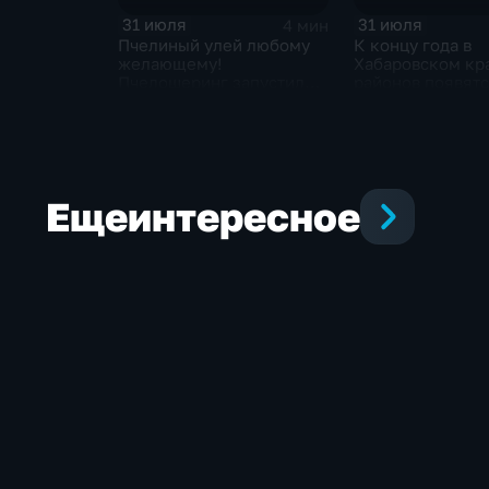
31 июля
31 июля
4 мин
Пчелиный улей любому
К концу года в
желающему!
Хабаровском кр
Пчелошеринг запустили в
районов появятс
Хабаровске
полноценно раб
округов
Еще
интересное