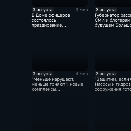
3 августа
3 августа
3 мин
В Доме офицеров
Губернатор расс
состоялось
СМИ и блогерам
празднование,
будущем Больш
приуроченное к 108-ой
Уссурийского ос
годовщине со дня
аэропорта Хурба
образования ВВО
3 августа
3 августа
4 мин
"Меньше нарушают,
"Защитим, если 
меньше гоняют": новые
Насосы и гидро
комплексы
сооружения гот
видеофиксации помогают
власти на случа
обнаружить нарушителей
ПДД