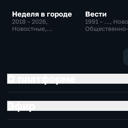
Неделя в городе
Вести
2018 – 2026
,
1991 – …
, Нов
Новостные,
Общественно
Общество,
политические
общественно-
социально-
политические
экономически
О платформе
Эфир