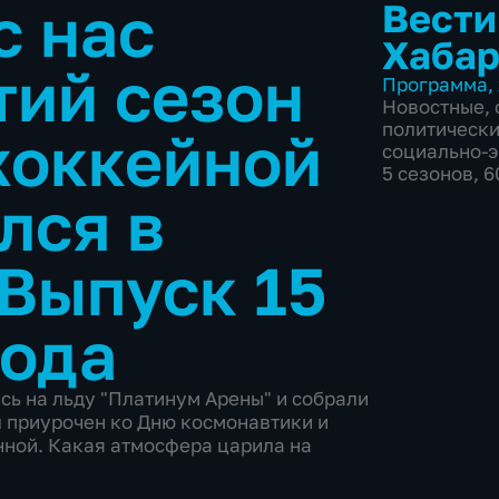
с нас
Вести
Хабар
тий сезон
Программа
,
Новостные
,
политическ
хоккейной
социально-
5 сезонов, 
лся в
Выпуск 15
года
сь на льду "Платинум Арены" и собрали
 приурочен ко Дню космонавтики и
ной. Какая атмосфера царила на