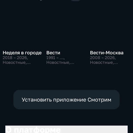
Неделя в городе
Вести
Вести-Москва
2018 – 2026
,
1991 – …
,
2008 – 2026
,
Новостные,
Новостные,
Новостные,
Общество,
Общественно-
Общественно-
общественно-
политические,
политические,
политические
социально-
социально-
экономические
экономические
Установить приложение Смотрим
О платформе