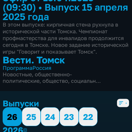
(09:30)
•
Выпуск 15 апреля
2025 года
В этом выпуске: кирпичная стена рухнула в
исторической части Томска. Чемпионат
профмастерства для инвалидов продолжится
сегодня в Томске. Новое задание исторической
игры "Говорит и показывает Томск".
Вести. Томск
Программа
Россия
Новостные
,
общественно-
политические
,
общество
,
социально-
экономические
,
5 сезонов, 3297 выпусков
Выпуски
26
25
24
23
22
2026
2026